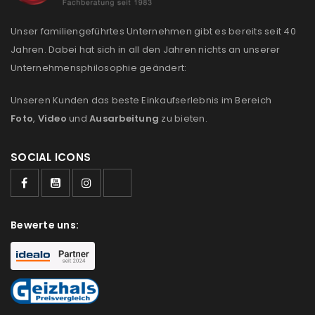
Please select all the ways you would like to hear from
us
Unser familiengeführtes Unternehmen gibt es bereits seit 40
Jahren. Dabei hat sich in all den Jahren nichts an unserer
Ich stimme zu
Unternehmensphilosophie geändert:
Ja, ich möchte ein Kundenkonto eröffnen und
Unseren Kunden das beste Einkaufserlebnis im Bereich
akzeptiere die
Datenschutzerklärung
.
*
Foto
,
Video
und
Ausarbeitung
zu bieten.
REGISTRIEREN
SOCIAL ICONS
Bewerte uns: