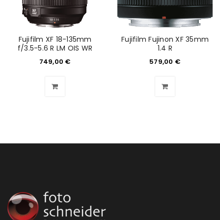
Anmeldeformular geschützt durch
WP Captcha
Angemeldet bleiben
ANMELDEN
Fujifilm XF 18-135mm
Fujifilm Fujinon XF 35mm
f/3.5-5.6 R LM OIS WR
1.4 R
749,00
€
579,00
€
PASSWORT VERGESSEN?
REGISTRIEREN
E-Mail-Adresse
*
Ein Link zum Erstellen eines neuen Passworts wird an
deine E-Mail-Adresse gesendet.
NEWSLETTER ABONNIEREN