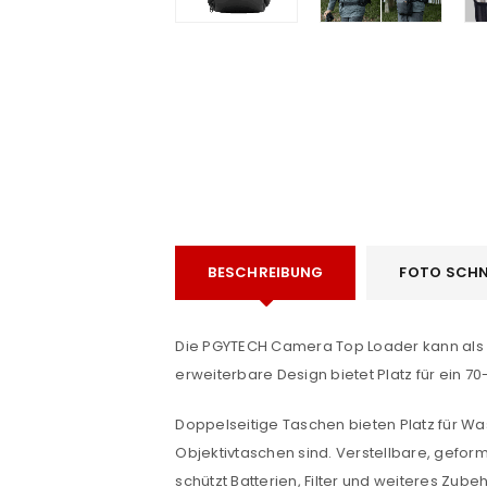
e
BESCHREIBUNG
FOTO SCHN
ANMELDEN
Die PGYTECH Camera Top Loader kann als
Benutzername oder E-Mail-Adre
erweiterbare Design bietet Platz für ein 7
Doppelseitige Taschen bieten Platz für W
Objektivtaschen sind. Verstellbare, gefo
Passwort
*
schützt Batterien, Filter und weiteres Zub