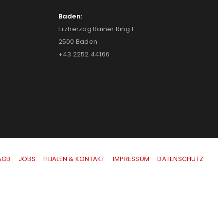
Baden:
Erzherzog Rainer Ring 1
2500 Baden
+43 2252 44166
AGB
|
JOBS
|
FILIALEN & KONTAKT
|
IMPRESSUM
|
DATENSCHUTZ