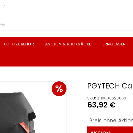
FOTOZUBEHÖR
TASCHEN & RUCKSÄCKE
FERNGLÄSER
PGYTECH Ca
%
SKU:
2110000620660
63,92
€
Preis ohne Aktio