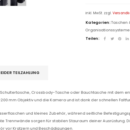
inkl. MwSt.
zzgl.
Versandk
Kategorien:
Taschen 
Organisationssysteme
Teilen:
EIDER TEILZAHLUNG
REGISTRIEREN
 Schultertasche, Crossbody-Tasche oder Bauchtasche mit dem en
sse
*
E-Mail-Adresse
*
0-200 mm Objektiv und die Kamera und ist dank der schnellen Faltfu
asserflaschen und kleines Zubehör, während seitliche Befestigung
rmte Trennwände sorgen für stabilen Stauraum deiner Ausrüstung. D
Ein Link zum Erstellen eines n
ehör vor Kratzern und Beschädigungen.