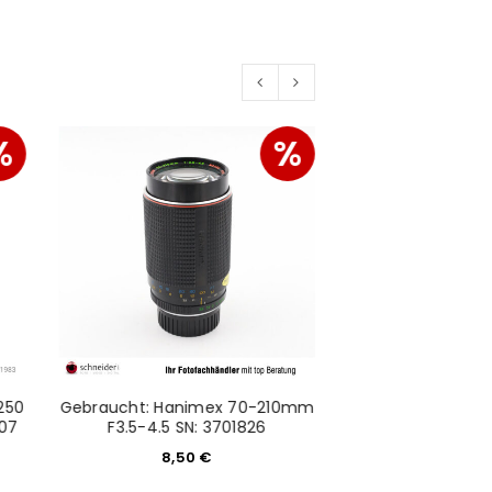
would like to hear from us
%
%
konto eröffnen und akzeptiere die
250
Gebraucht: Hanimex 70-210mm
Gebraucht: Olym
307
F3.5-4.5 SN: 3701826
- SN: ABS
8,50
€
160,6