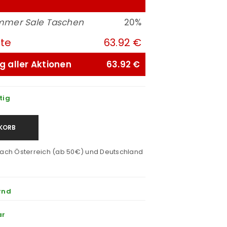
mer Sale Taschen
20%
ute
63.92 €
g aller Aktionen
63.92 €
tig
KORB
ach Österreich (ab 50€) und Deutschland
rnd
ar