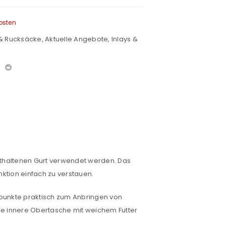
osten
& Rucksäcke
,
Aktuelle Angebote
,
Inlays &
thaltenen Gurt verwendet werden. Das
nktion einfach zu verstauen.
spunkte praktisch zum Anbringen von
ie innere Obertasche mit weichem Futter
euen Passworts wird an deine E-