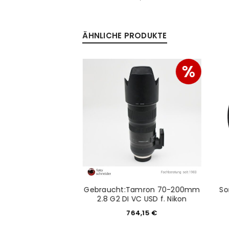
ÄHNLICHE PRODUKTE
Anmeldeformular geschü
ANMELDEN
%
PASSWORT VERGESSEN?
Gebraucht:Tamron 70-200mm
So
1,4 DG für Sony E
2.8 G2 DI VC USD f. Nikon
99,00
€
764,15
€