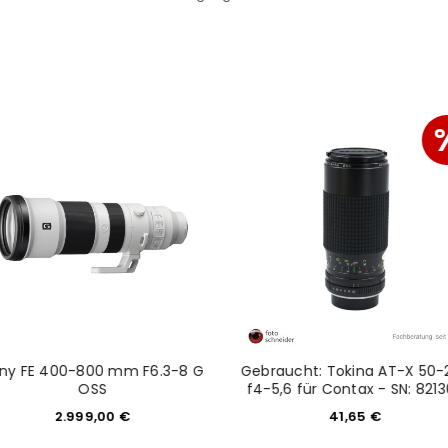
Mail-Adresse gesendet.
NEWSLETTER ABONNIEREN
tzt durch
WP Captcha
Please select all the ways you 
Angemeldet bleiben
Ich stimme zu
Ja, ich möchte ein Kunden
Datenschutzerklärung
.
*
REGISTRIEREN
ny FE 400-800 mm F6.3-8 G
Gebraucht: Tokina AT-X 50-
OSS
f4-5,6 für Contax - SN: 821
2.999,00
€
41,65
€