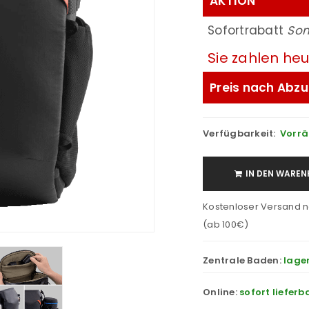
AKTION
Sofortrabatt
Som
Sie zahlen he
Preis nach Abzu
Verfügbarkeit:
Vorrä
IN DEN WAREN
Kostenloser Versand n
(ab 100€)
Zentrale Baden:
lage
Online:
sofort lieferb