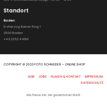
Standort
Baden:
Erzherzog Rainer Ring 1
2500 Baden
+43 2252 44166
COPYRIGHT © 2023 FOTO SCHNEIDER – ONLINE SHOP
AGB
|
JOBS
|
FILIALEN & KONTAKT
|
IMPRESSUM
|
DATENSCHUTZ
Alle Preise inkl. der gesetzlichen MwSt.