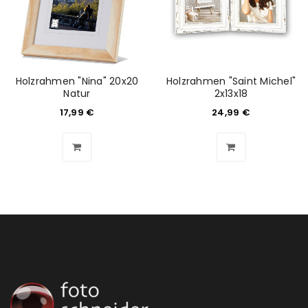
ANMELDEN
Benutzername oder E-Mail-Adresse
*
Holzrahmen "Nina" 20x20
Holzrahmen "Saint Michel"
Natur
2x13x18
17,99
€
24,99
€
Passwort
*
Anmeldeformular geschützt durch
WP Captcha
Angemeldet bleiben
ANMELDEN
PASSWORT VERGESSEN?
REGISTRIEREN