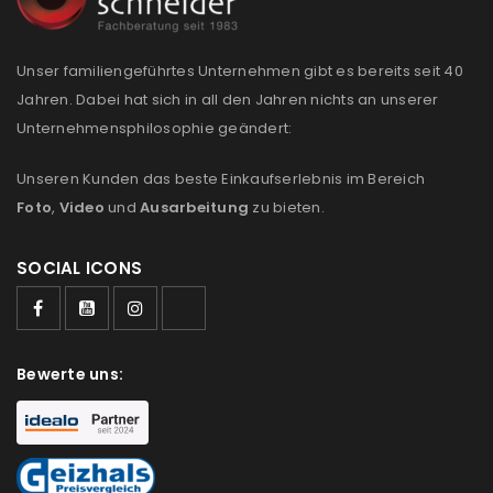
E-Mail-Adresse
*
Unser familiengeführtes Unternehmen gibt es bereits seit 40
Jahren. Dabei hat sich in all den Jahren nichts an unserer
Unternehmensphilosophie geändert:
Ein Link zum Erstellen eines neuen Passworts wird an
deine E-Mail-Adresse gesendet.
Unseren Kunden das beste Einkaufserlebnis im Bereich
Foto
,
Video
und
Ausarbeitung
zu bieten.
NEWSLETTER ABONNIEREN
SOCIAL ICONS
Please select all the ways you would like to hear from
us
Ich stimme zu
Bewerte uns:
Ja, ich möchte ein Kundenkonto eröffnen und
akzeptiere die
Datenschutzerklärung
.
*