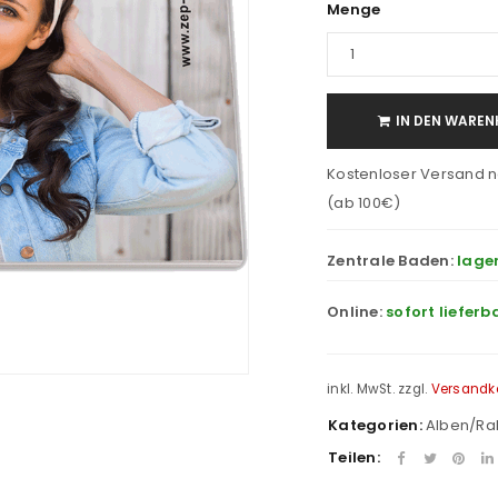
Menge
IN DEN WAREN
Kostenloser Versand n
(ab 100€)
Zentrale Baden:
lage
Online:
sofort lieferb
inkl. MwSt.
zzgl.
Versandk
Kategorien:
Alben/R
Teilen: