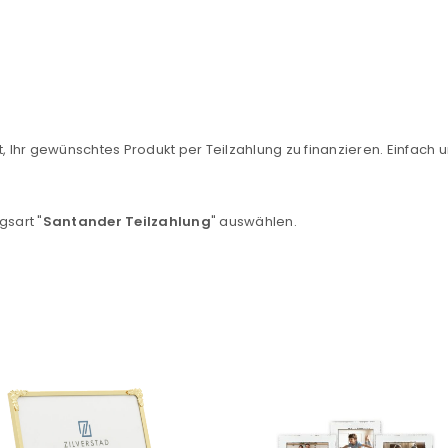
, Ihr gewünschtes Produkt per Teilzahlung zu finanzieren. Einfach u
REGISTRIEREN
gsart "
Santander Teilzahlung
" auswählen.
sse
*
E-Mail-Adresse
*
Ein Link zum Erstellen eines n
Mail-Adresse gesendet.
NEWSLETTER ABONNIEREN
tzt durch
WP Captcha