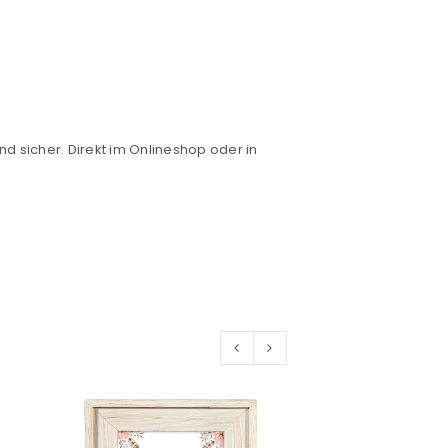
nd sicher. Direkt im Onlineshop oder in
euen Passworts wird an deine E-