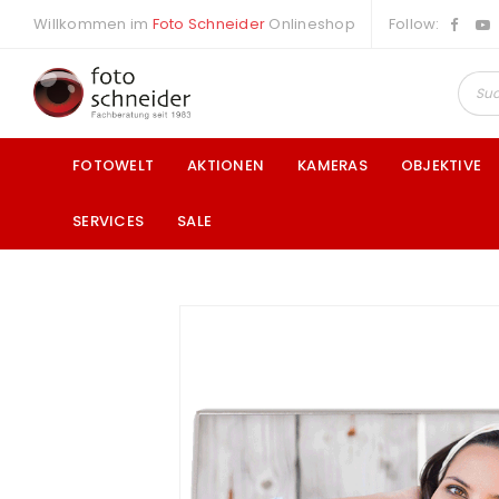
Willkommen im
Foto Schneider
Onlineshop
Follow:
FOTOWELT
AKTIONEN
KAMERAS
OBJEKTIVE
SERVICES
SALE
a