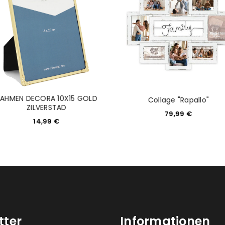
Please select all the ways you 
Angemeldet bleiben
Ich stimme zu
Ja, ich möchte ein Kunden
Datenschutzerklärung
.
*
REGISTRIEREN
RAHMEN DECORA 10X15 GOLD
Collage "Rapallo"
ZILVERSTAD
79,99
€
14,99
€
tter
Informationen