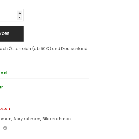
KORB
ach Österreich (ab 50€) und Deutschland
rnd
ar
osten
ahmen
,
Acrylrahmen
,
Bilderrahmen