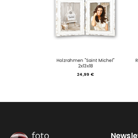
ANMELDEN
PASSWORT VERGESSEN?
Holzrahmen "Saint Michel"
Rocco" 10X15
2x13x18
4,99
€
24,99
€
Newsle