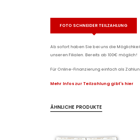
FOTO SCHNEIDER TEILZAHLUNG
Ab sofort haben Sie bei uns die Möglichkeit
unseren Filialen. Bereits ab 100€ möglich!
ANMELDEN
Für Online-Finanzierung einfach als Zahlun
e
Benutzername oder E-Mail-Adre
Mehr Infos zur Teilzahlung gibt's hier
Passwort
*
ÄHNLICHE PRODUKTE
Anmeldeformular geschü