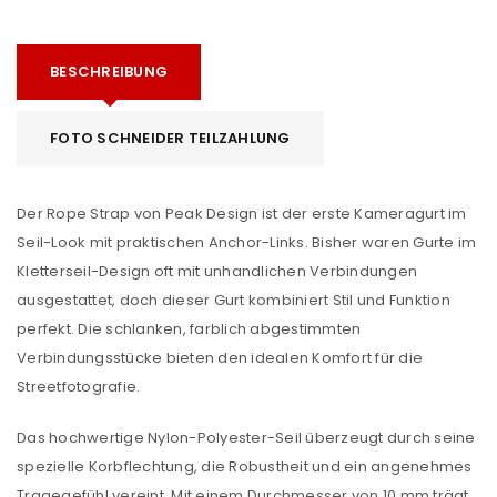
BESCHREIBUNG
FOTO SCHNEIDER TEILZAHLUNG
Der Rope Strap von Peak Design ist der erste Kameragurt im
Seil-Look mit praktischen Anchor-Links. Bisher waren Gurte im
Kletterseil-Design oft mit unhandlichen Verbindungen
ausgestattet, doch dieser Gurt kombiniert Stil und Funktion
perfekt. Die schlanken, farblich abgestimmten
Verbindungsstücke bieten den idealen Komfort für die
Streetfotografie.
Das hochwertige Nylon-Polyester-Seil überzeugt durch seine
spezielle Korbflechtung, die Robustheit und ein angenehmes
Tragegefühl vereint. Mit einem Durchmesser von 10 mm trägt