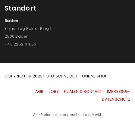
Standort
Baden:
Erzherzog Rainer Ring 1
2500 Baden
+43 2252 44166
COPYRIGHT © 2023 FOTO SCHNEIDER – ONLINE SHOP
AGB
|
JOBS
|
FILIALEN & KONTAKT
|
IMPRESSUM
|
DATENSCHUTZ
Alle Preise inkl. der gesetzlichen MwSt.