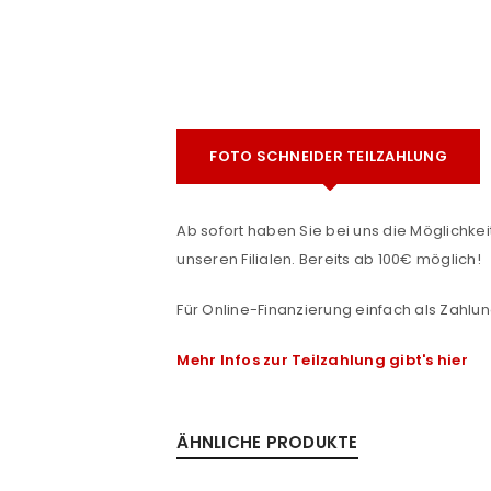
FOTO SCHNEIDER TEILZAHLUNG
Ab sofort haben Sie bei uns die Möglichkeit
e
ANMELDEN
unseren Filialen. Bereits ab 100€ möglich!
Für Online-Finanzierung einfach als Zahlun
Benutzername oder E-Mail-Adre
Mehr Infos zur Teilzahlung gibt's hier
Passwort
*
ÄHNLICHE PRODUKTE