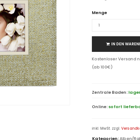
Menge
IN DEN WAREN
Kostenloser Versand n
(ab 100€)
Zentrale Baden:
lage
Online:
sofort lieferb
inkl. MwSt.
zzgl.
Versandk
Kategorien:
Alben/R