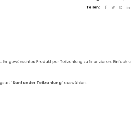
Teilen:
, Ihr gewünschtes Produkt per Teilzahlung zu finanzieren. Einfach u
REGISTRIEREN
gsart "
Santander Teilzahlung
" auswählen.
sse
*
E-Mail-Adresse
*
Ein Link zum Erstellen eines n
Mail-Adresse gesendet.
NEWSLETTER ABONNIEREN