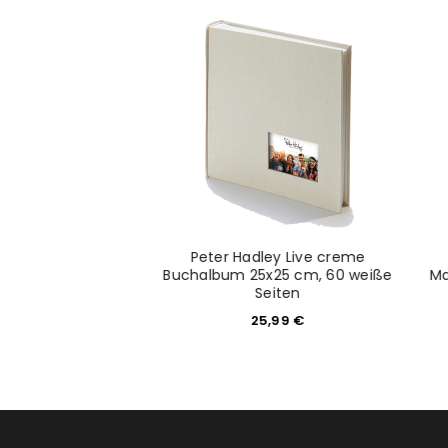
Anmeldeformular geschü
ANMELDEN
PASSWORT VERGESSEN?
oalbum 29x32/60s.
Peter Hadley Live creme
LE weiss
Buchalbum 25x25 cm, 60 weiße
Ma
Seiten
4,90
€
25,99
€