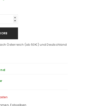
KORB
ach Österreich (ab 50€) und Deutschland
rnd
ar
osten
ahmen
,
Fotoalben