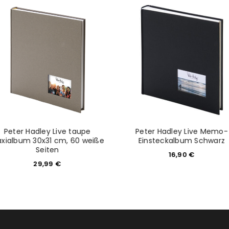
tzt durch
WP Captcha
Please select all the ways you 
Angemeldet bleiben
Ich stimme zu
Ja, ich möchte ein Kunden
Datenschutzerklärung
.
*
REGISTRIEREN
Peter Hadley Live taupe
Peter Hadley Live Memo-
xialbum 30x31 cm, 60 weiße
Einsteckalbum Schwarz
Seiten
16,90
€
29,99
€