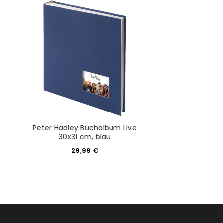
would like to hear from us
konto eröffnen und akzeptiere die
Peter Hadley Buchalbum Live
Hama Craft Spir
30x31 cm, blau
cm Spiralalb
29,99
€
16,90