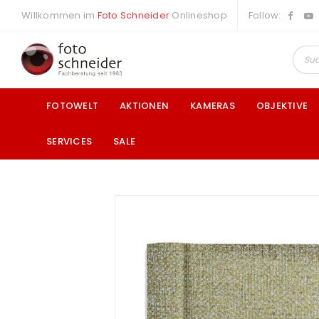
Willkommen im
Foto Schneider
Onlineshop
Follow:
FOTOWELT
AKTIONEN
KAMERAS
OBJEKTIVE
SERVICES
SALE
a