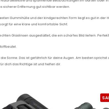
ine Naturdetektive und spannende Beobachtungen im Garten oder in 
sse
*
E-Mail-Adresse
*
s sicherer Entfernung gut sichtbar werden.
esten Gummihülle und der kindgerechten Form liegt es gut in der H
rgt für eine klare und komfortable Sicht.
Ein Link zum Erstellen eines n
Mail-Adresse gesendet.
echten Glaslinsen ausgestattet, die ein scharfes Bild liefern. Perfek
NEWSLETTER ABONNIEREN
offbeutel.
tzt durch
WP Captcha
Please select all the ways you 
 die Sonne. Das ist gefährlich für deine Augen. Am besten sprichst 
Angemeldet bleiben
ür dich das Richtige ist und helfen dir.
Ich stimme zu
Ja, ich möchte ein Kunden
Datenschutzerklärung
.
*
SA
REGISTRIEREN