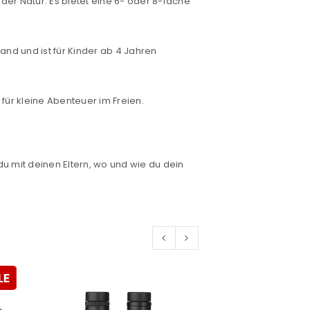
der Natur. Es bietet eine 6- oder 8-fache
and und ist für Kinder ab 4 Jahren
euen Passworts wird an deine E-
t für kleine Abenteuer im Freien.
would like to hear from us
du mit deinen Eltern, wo und wie du dein
konto eröffnen und akzeptiere die
LE