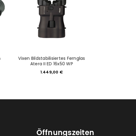
h
Vixen Bildstabilisiertes Fernglas
Voigtländer Fer
Atera II ED 16x50 WP
8X32 
1.449,00
€
799,0
Öffnungszeiten