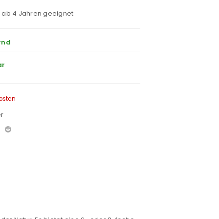
r ab 4 Jahren geeignet
rnd
ar
osten
r