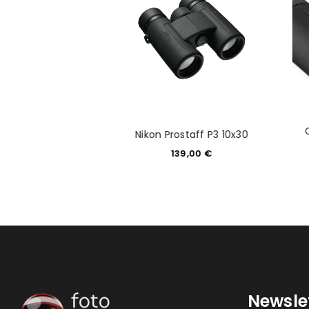
 Fernglas Vienna
Nikon Prostaff P3 10x30
X32 APO
139,00
€
99,00
€
Newsle