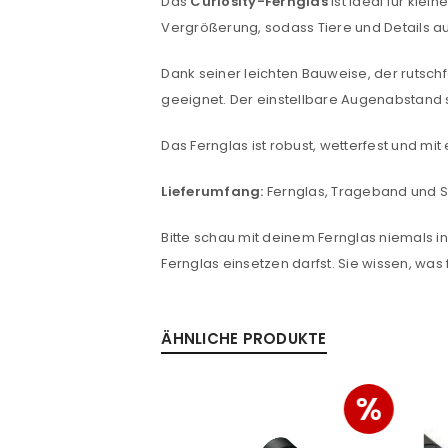
Das
Curiosity-Fernglas
ist ideal für kle
Benutzername oder E-Mail-Adre
Vergrößerung, sodass Tiere und Details au
Dank seiner leichten Bauweise, der rutschf
geeignet. Der einstellbare Augenabstand so
Passwort
*
Das Fernglas ist robust, wetterfest und mit 
Lieferumfang:
Fernglas, Trageband und St
Anmeldeformular geschü
Bitte schau mit deinem Fernglas niemals in
ANMELDEN
Fernglas einsetzen darfst. Sie wissen, was f
PASSWORT VERGESSEN?
ÄHNLICHE PRODUKTE
%