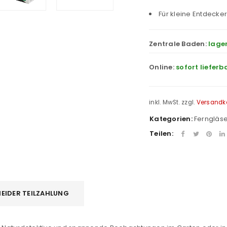
Für kleine Entdecke
Zentrale Baden:
lage
Online:
sofort lieferb
inkl. MwSt.
zzgl.
Versandk
Kategorien:
Ferngläse
Teilen:
EIDER TEILZAHLUNG
REGISTRIEREN