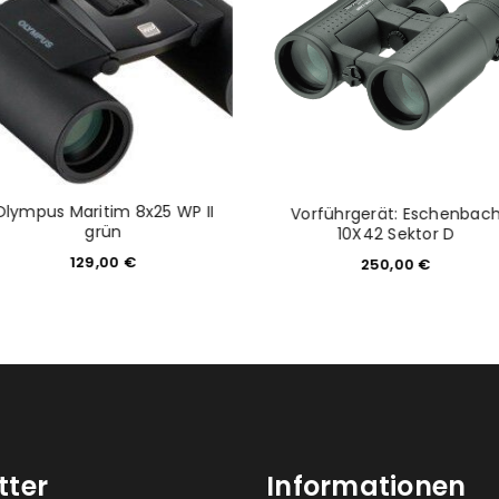
Olympus Maritim 8x25 WP II
Vorführgerät: Eschenbac
grün
10X42 Sektor D
129,00
€
250,00
€
tter
Informationen