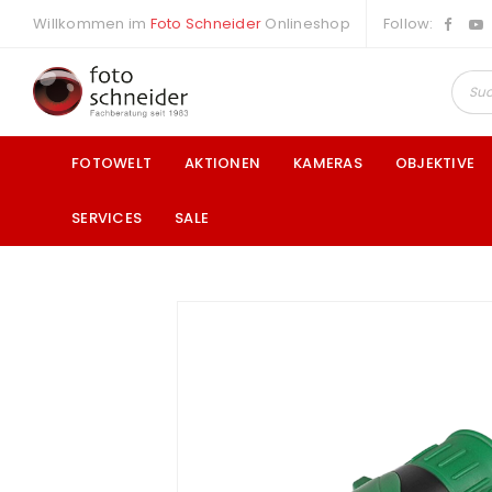
Willkommen im
Foto Schneider
Onlineshop
Follow:
FOTOWELT
AKTIONEN
KAMERAS
OBJEKTIVE
SERVICES
SALE
a