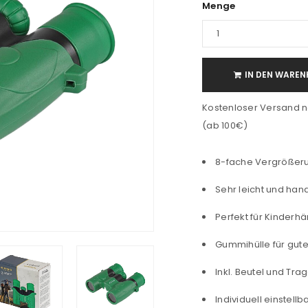
Menge
IN DEN WAREN
Kostenloser Versand n
(ab 100€)
8-fache Vergrößerun
Sehr leicht und hand
Perfekt für Kinderh
Gummihülle für gute
Inkl. Beutel und Tr
Individuell einstel