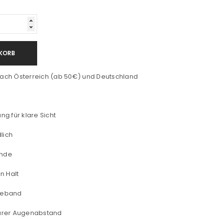
KORB
ach Österreich (ab 50€) und Deutschland
g für klare Sicht
lich
ände
n Halt
ageband
lbarer Augenabstand