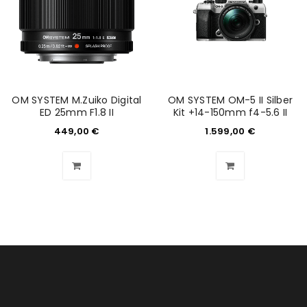
REGISTRIEREN
E-Mail-Adresse
*
OM SYSTEM M.Zuiko Digital
OM SYSTEM OM-5 II Silber
Ein Link zum Erstellen eines neuen Passworts wird an
ED 25mm F1.8 II
Kit +14-150mm f4-5.6 II
deine E-Mail-Adresse gesendet.
449,00
€
1.599,00
€
NEWSLETTER ABONNIEREN
Please select all the ways you would like to hear from
us
Ich stimme zu
Ja, ich möchte ein Kundenkonto eröffnen und
akzeptiere die
Datenschutzerklärung
.
*