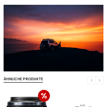
ANMELDEN
Benutzername oder E-Mail-Adresse
*
Passwort
*
Anmeldeformular geschützt durch
WP Captcha
Angemeldet bleiben
ÄHNLICHE PRODUKTE
ANMELDEN
%
PASSWORT VERGESSEN?