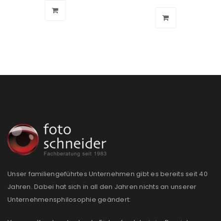
Angemeldet bleiben
ANMELDEN
PASSWORT VERGESSEN?
REGISTRIEREN
E-Mail-Adresse
*
Ein Link zum Erstellen eines neuen Passworts wird an
deine E-Mail-Adresse gesendet.
NEWSLETTER ABONNIEREN
Unser familiengeführtes Unternehmen gibt es bereits seit 40
Jahren. Dabei hat sich in all den Jahren nichts an unserer
Please select all the ways you would like to hear from
Unternehmensphilosophie geändert:
us