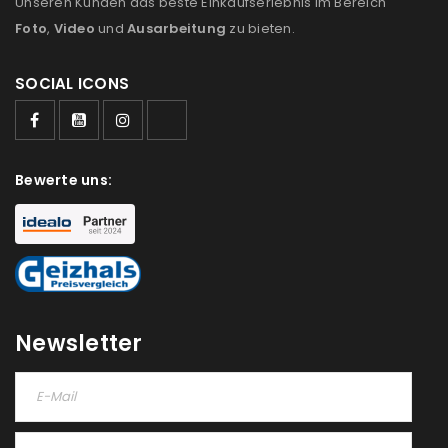
Unseren Kunden das beste Einkaufserlebnis im Bereich
Ich stimme zu
Foto
,
Video
und
Ausarbeitung
zu bieten.
Ja, ich möchte ein Kundenkonto eröffnen und
SOCIAL ICONS
akzeptiere die
Datenschutzerklärung
.
*
REGISTRIEREN
Bewerte uns:
Newsletter