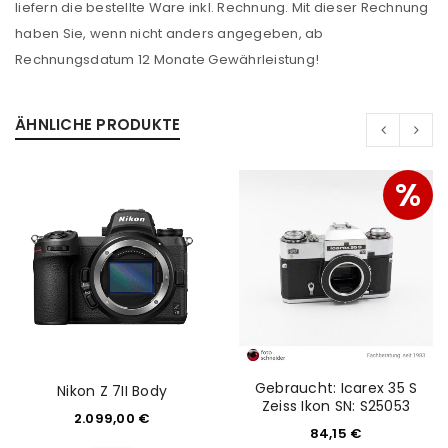
liefern die bestellte Ware inkl. Rechnung. Mit dieser Rechnung
haben Sie, wenn nicht anders angegeben, ab
Rechnungsdatum 12 Monate Gewährleistung!
ÄHNLICHE PRODUKTE
ANMELDEN
%
Benutzername oder E-Mail-Adresse
*
Passwort
*
Gebraucht: Icarex 35 S
Nikon Z 7II Body
Zeiss Ikon SN: S25053
Anmeldeformular geschützt durch
WP Captcha
2.099,00
€
84,15
€