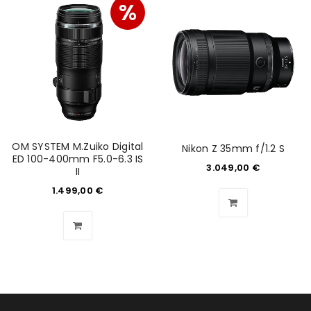
%
OM SYSTEM M.Zuiko Digital
Nikon Z 35mm f/1.2 S
ED 100-400mm F5.0-6.3 IS
3.049,00
€
II
1.499,00
€