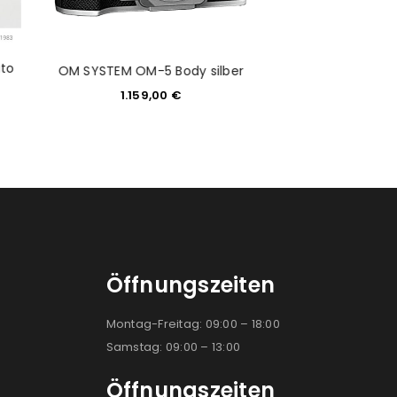
uto
Gebraucht:OM 
OM SYSTEM OM-5 Body silber
Body - SN:B
1.159,00
€
636,6
Öffnungszeiten
Montag-Freitag: 09:00 – 18:00
Samstag: 09:00 – 13:00
Öffnungszeiten