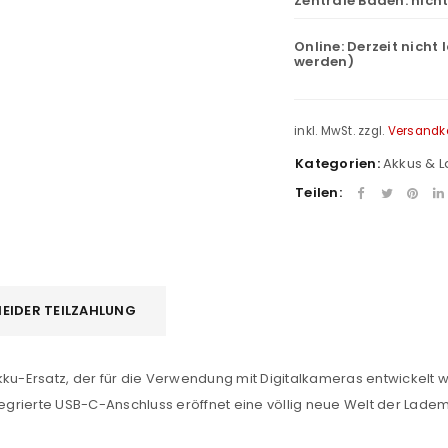
Zentrale Baden:
nich
Online:
Derzeit nicht 
werden)
inkl. MwSt.
zzgl.
Versandk
REGISTRIEREN
Kategorien:
Akkus & 
sse
*
E-Mail-Adresse
*
Teilen:
Ein Link zum Erstellen eines n
Mail-Adresse gesendet.
EIDER TEILZAHLUNG
NEWSLETTER ABONNIEREN
tzt durch
WP Captcha
ku-Ersatz, der für die Verwendung mit Digitalkameras entwickelt w
Please select all the ways you 
ntegrierte USB-C-Anschluss eröffnet eine völlig neue Welt der Lade
Angemeldet bleiben
Ich stimme zu