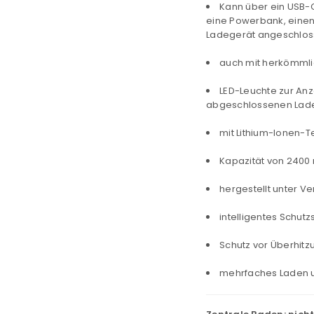
Kann über ein USB-
eine Powerbank, eine
Ladegerät angeschloss
auch mit herkömmli
LED-Leuchte zur An
abgeschlossenen Lad
mit Lithium-Ionen-T
Kapazität von 2400
hergestellt unter V
intelligentes Schut
Schutz vor Überhit
mehrfaches Laden u