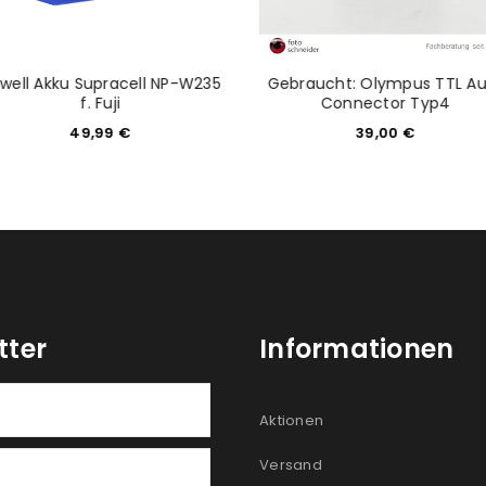
well Akku Supracell NP-W235
Gebraucht: Olympus TTL A
f. Fuji
Connector Typ4
49,99
€
39,00
€
tter
Informationen
Aktionen
Versand