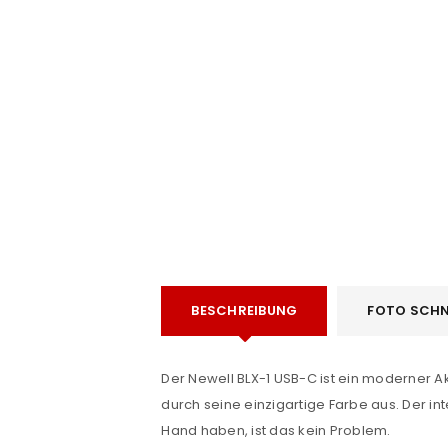
ANMELDEN
Benutzername oder E-Mail-Adre
Passwort
*
BESCHREIBUNG
FOTO SCHN
Anmeldeformular geschü
Der Newell BLX-1 USB-C ist ein moderner Ak
durch seine einzigartige Farbe aus. Der i
ANMELDEN
Hand haben, ist das kein Problem.