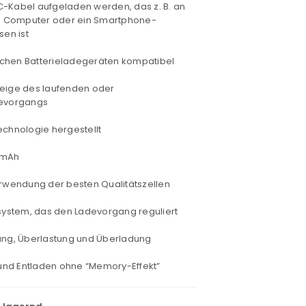
C-Kabel aufgeladen werden, das z. B. an
n Computer oder ein Smartphone-
en ist
chen Batterieladegeräten kompatibel
zeige des laufenden oder
evorgangs
echnologie hergestellt
 mAh
erwendung der besten Qualitätszellen
zsystem, das den Ladevorgang reguliert
zung, Überlastung und Überladung
nd Entladen ohne “Memory-Effekt”