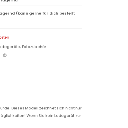
t lagernd
lagernd (kann gerne für dich bestellt
osten
Ladegeräte
,
Fotozubehör
euen Passworts wird an deine E-
urde. Dieses Modell zeichnet sich nicht nur
would like to hear from us
möglichkeiten! Wenn Sie kein Ladegerät zur