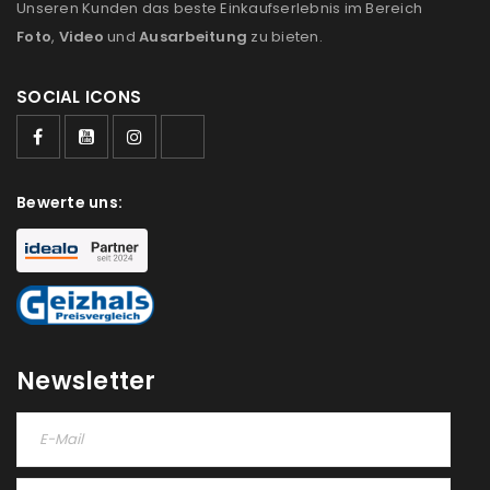
Unseren Kunden das beste Einkaufserlebnis im Bereich
Ich stimme zu
Foto
,
Video
und
Ausarbeitung
zu bieten.
Ja, ich möchte ein Kundenkonto eröffnen und
SOCIAL ICONS
akzeptiere die
Datenschutzerklärung
.
*
REGISTRIEREN
Bewerte uns:
Newsletter