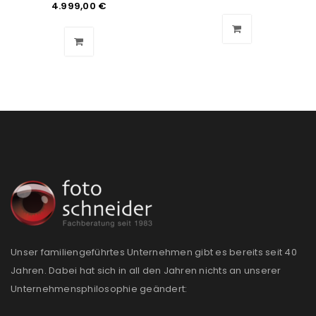
Angemeldet bleiben
ANMELDEN
4.999,00
€
PASSWORT VERGESSEN?
REGISTRIEREN
E-Mail-Adresse
*
Ein Link zum Erstellen eines neuen Passworts wird an
deine E-Mail-Adresse gesendet.
NEWSLETTER ABONNIEREN
Unser familiengeführtes Unternehmen gibt es bereits seit 40
Jahren. Dabei hat sich in all den Jahren nichts an unserer
Please select all the ways you would like to hear from
Unternehmensphilosophie geändert:
us