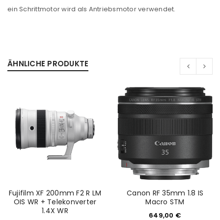
ein Schrittmotor wird als Antriebsmotor verwendet.
ÄHNLICHE PRODUKTE
ANMELDEN
Benutzername oder E-Mail-Adresse
*
Passwort
*
Fujifilm XF 200mm F2 R LM
Canon RF 35mm 1.8 IS
OIS WR + Telekonverter
Macro STM
Anmeldeformular geschützt durch
WP Captcha
1.4X WR
649,00
€