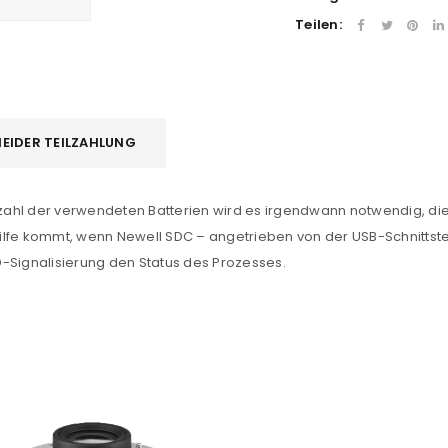
Teilen:
EIDER TEILZAHLUNG
REGISTRIEREN
ahl der verwendeten Batterien wird es irgendwann notwendig, dies
 Hilfe kommt, wenn Newell SDC – angetrieben von der USB-Schnittste
sse
*
E-Mail-Adresse
*
-Signalisierung den Status des Prozesses.
Ein Link zum Erstellen eines n
Mail-Adresse gesendet.
NEWSLETTER ABONNIEREN
tzt durch
WP Captcha