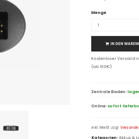
Menge
IN DEN WAREN
Kostenloser Versand n
(ab 100€)
Zentrale Baden:
lage
Online:
sofort lieferb
inkl. MwSt.
zzgl.
Versandk
Kategorien:
Akkus & 