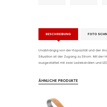
BESCHREIBUNG
FOTO SCHN
ANMELDEN
Unabhängig von der Kapazität und der Anz
e
Situation ist der Zugang zu Strom. Mit der
Benutzername oder E-Mail-Adre
ausgestattet mit zwei Ladekanälen und LED
Passwort
*
ÄHNLICHE PRODUKTE
Anmeldeformular geschü