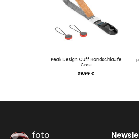
ANMELDEN
PASSWORT VERGESSEN?
Peak Design Cuff Handschlaufe
gn Shell Large
F
Grau
9,99
€
39,99
€
Newsle