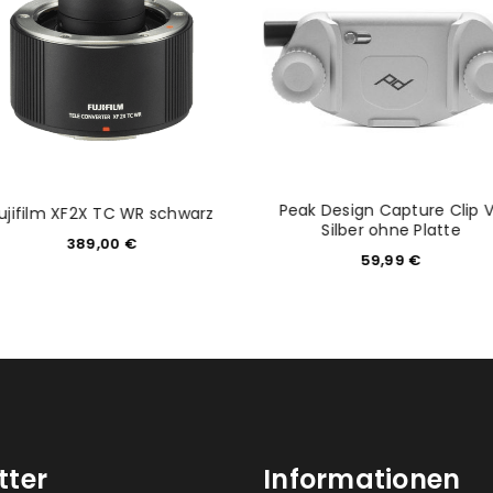
Please select all the ways you 
Angemeldet bleiben
Ich stimme zu
Ja, ich möchte ein Kunden
Datenschutzerklärung
.
*
REGISTRIEREN
Peak Design Capture Clip 
ujifilm XF2X TC WR schwarz
Silber ohne Platte
389,00
€
59,99
€
tter
Informationen