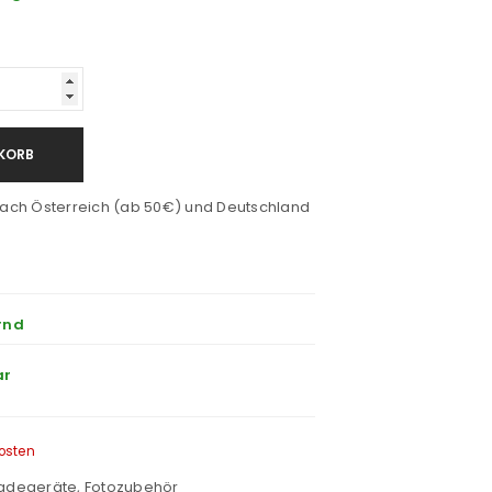
KORB
ach Österreich (ab 50€) und Deutschland
rnd
ar
osten
Ladegeräte
,
Fotozubehör