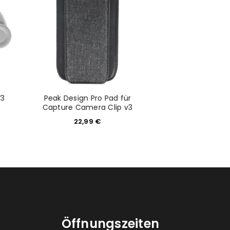
would like to hear from us
konto eröffnen und akzeptiere die
V3
Peak Design Pro Pad für
Peak Design Lea
Capture Camera Clip v3
Ash
22,99
€
49,9
Öffnungszeiten