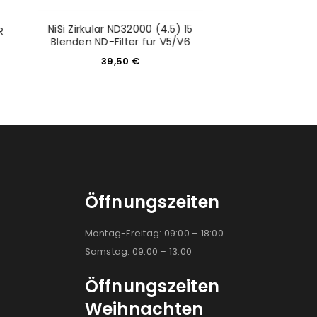
NiSi Zirkular ND32000 (4.5) 15
NISI V6/V5 PRO N
R
Blenden ND-Filter für V5/V6
86MM R
39,50
€
34,5
Öffnungszeiten
Montag-Freitag: 09:00 – 18:00
Samstag: 09:00 – 13:00
Öffnungszeiten
Weihnachten