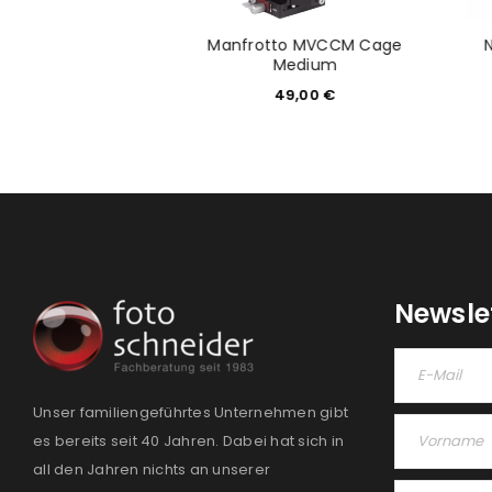
light FR 36F für
Manfrotto MVCCM Cage
ujifilm
Medium
10,00
€
49,00
€
Newsle
Unser familiengeführtes Unternehmen gibt
es bereits seit 40 Jahren. Dabei hat sich in
all den Jahren nichts an unserer