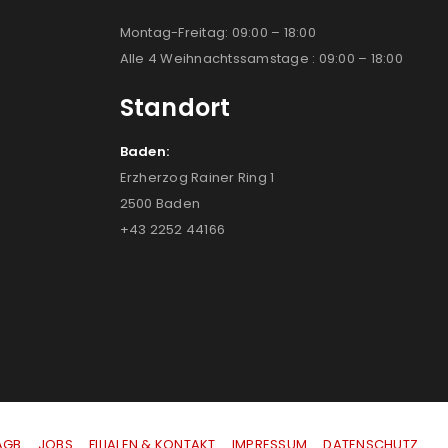
Montag-Freitag: 09:00 – 18:00
Alle 4 Weihnachtssamstage : 09:00 – 18:00
Standort
Baden:
Erzherzog Rainer Ring 1
2500 Baden
+43 2252 44166
AGB
|
JOBS
|
FILIALEN & KONTAKT
|
IMPRESSUM
|
DATENSCHUTZ