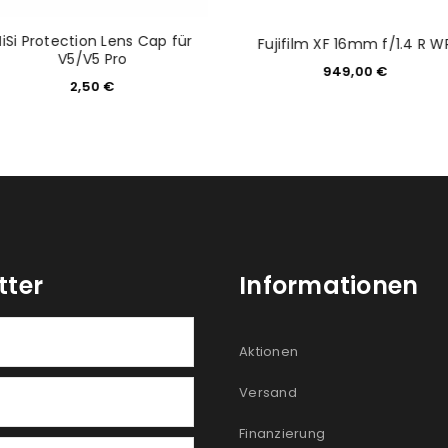
NiSi Protection Lens Cap für
Fujifilm XF 16mm f/1.4 R W
V5/V5 Pro
949,00
€
2,50
€
tter
Informationen
Aktionen
Versand
Finanzierung