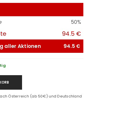
e
50%
ute
94.5 €
g aller Aktionen
94.5 €
tig
KORB
ach Österreich (ab 50€) und Deutschland