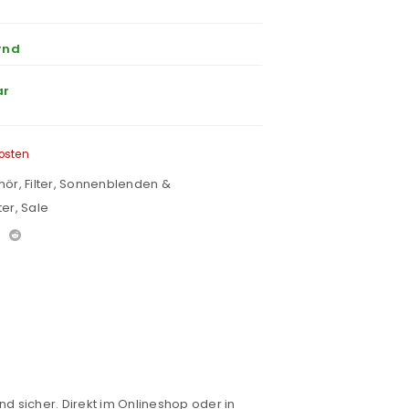
rnd
ar
osten
hör
,
Filter, Sonnenblenden &
ter
,
Sale
nd sicher. Direkt im Onlineshop oder in