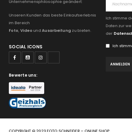
Unternehmensphilosophie geändert:
Unseren Kunden das beste Einkaufserlebnis
Ich stimme d
im Bereich
Daten zur we
Foto
,
Video
und
Ausarbeitung
zu bieten.
der
Datensc
Ich stimm
SOCIAL ICONS
Bewerte uns:
COPYRIGHT © 2023 FOTO SCHNEIDER – ONLINE SHOP