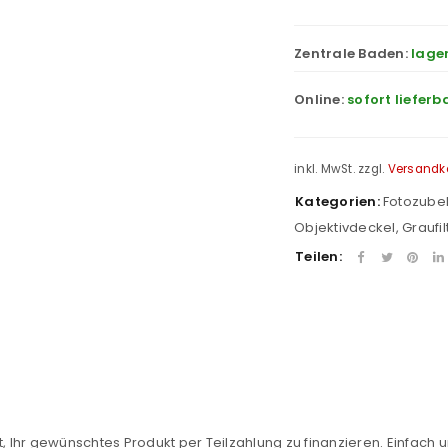
Zentrale Baden:
lage
Online:
sofort lieferb
inkl. MwSt.
zzgl.
Versandk
Kategorien:
Fotozube
Objektivdeckel
,
Graufil
Teilen:
REGISTRIEREN
sse
*
E-Mail-Adresse
*
, Ihr gewünschtes Produkt per Teilzahlung zu finanzieren. Einfach u