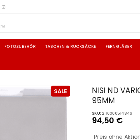
FOTOZUBEHÖR
TASCHEN & RUCKSÄCKE
FERNGLÄSER
NISI ND VAR
SALE
95MM
SKU:
2110000514846
94,50
€
Preis ohne Aktio