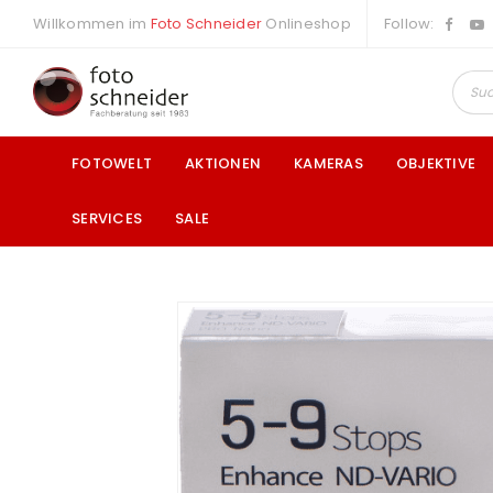
Willkommen im
Foto Schneider
Onlineshop
Follow:
FOTOWELT
AKTIONEN
KAMERAS
OBJEKTIVE
SERVICES
SALE
a