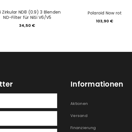
i Zirkular ND8 (0.9) 3 Blenden
Polaroid Now rot
ND-Filter für NiSi V6/V5
103,90
€
34,50
€
tter
Informationen
Aktionen
Versand
Finanzierung