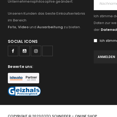
Unternehmensphilosophie geändert:
Unseren Kunden das beste Einkaufserlebnis
Ich stimme d
im Bereich
Daten zur we
Foto
,
Video
und
Ausarbeitung
zu bieten.
der
Datensc
Ich stimm
SOCIAL ICONS
Bewerte uns:
COPYRIGHT © 2023 FOTO SCHNEIDER – ONLINE SHOP