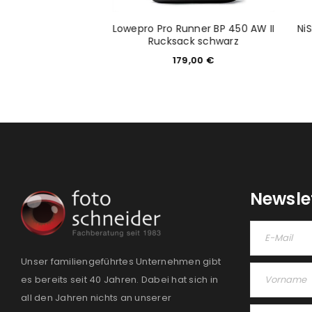
20mm 2.0 FE AF für
Lowepro Pro Runner BP 450 AW II
NiS
ony E
Rucksack schwarz
49,30
€
179,00
€
Newsle
Unser familiengeführtes Unternehmen gibt
es bereits seit 40 Jahren. Dabei hat sich in
all den Jahren nichts an unserer