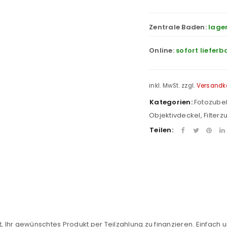
Zentrale Baden:
lage
Online:
sofort lieferb
inkl. MwSt.
zzgl.
Versandk
Kategorien:
Fotozube
Objektivdeckel
,
Filter
Teilen:
REGISTRIEREN
sse
*
E-Mail-Adresse
*
, Ihr gewünschtes Produkt per Teilzahlung zu finanzieren. Einfach u