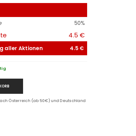
e
50%
ute
4.5 €
g aller Aktionen
4.5 €
tig
KORB
ach Österreich (ab 50€) und Deutschland