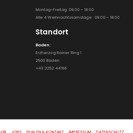
Montag-Freitag: 09:00 – 18:00
Alle 4 Weihnachtssamstage : 09:00 – 18:00
Standort
Baden:
Erzherzog Rainer Ring 1
2500 Baden
+43 2252 44166
AGB
|
JOBS
|
FILIALEN & KONTAKT
|
IMPRESSUM
|
DATENSCHUTZ