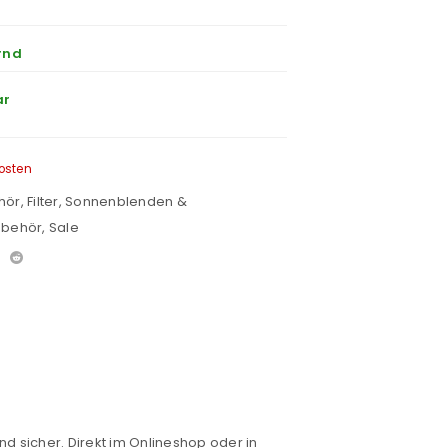
rnd
ar
osten
hör
,
Filter, Sonnenblenden &
zubehör
,
Sale
nd sicher. Direkt im Onlineshop oder in