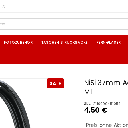
FOTOZUBEHÖR
TASCHEN & RUCKSÄCKE
FERNGLÄSER
NiSi 37mm A
SALE
M1
SKU:
2110000451059
4,50
€
Preis ohne Aktio