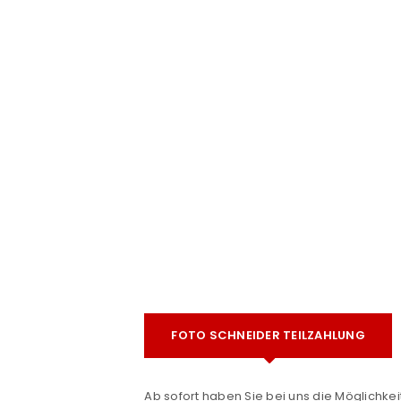
e
ANMELDEN
FOTO SCHNEIDER TEILZAHLUNG
Benutzername oder E-Mail-Adre
Ab sofort haben Sie bei uns die Möglichkeit