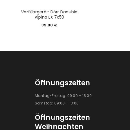
Vorführgerät: Dörr Danubia
Pentona MidiSig
Alpina LX 7x50
77,4
39,00
€
Öffnungszeiten
Montag-Freitag: 09:00 – 18:00
Samstag: 09:00 – 13:00
Öffnungszeiten
Weihnachten