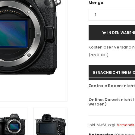
Menge
IN DEN WAREN
Kostenloser Versand n
(ab 100€)
BENACHRICHTIGE MIC
Zentrale Baden:
nich
Online:
Derzeit nicht 
werden)
inkl. MwSt.
zzgl.
Versandk
Kategorien:
Kameras