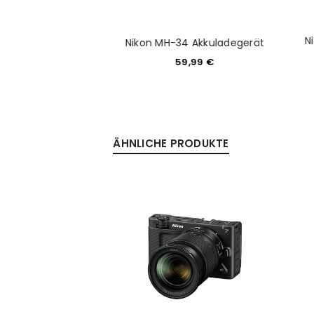
on MB-N11
N
Nikon MH-34 Akkuladegerät
tionshandgriff
59,99
€
29,99
€
ÄHNLICHE PRODUKTE