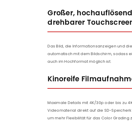
Großer, hochauflösend
drehbarer Touchscree
Das Bild, die Informationsanzeigen und di
automatisch mit dem Bildschirm, sodass 
auch im Hochformat möglich ist.
ANMELDEN
Kinoreife Filmaufnah
Benutzername oder E-Mail-Adre
Maximale Details mit 4K/30p oder bis zu 
Videomaterial direkt auf die SD-Speicherk
Passwort
*
um mehr Flexibilität für das Color Grading 