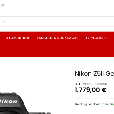
FOTOZUBEHÖR
TASCHEN & RUCKSÄCKE
FERNGLÄSER
Nikon Z5II 
SKU:
2110000613556
1.779,00
€
Verfügbarkeit:
Verfü