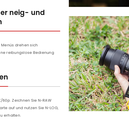
er neig- und
n
e Menüs drehen sich
eine reibungslose Bedienung
REGISTRIEREN
men
sse
*
E-Mail-Adresse
*
4K/60p. Zeichnen Sie N-RAW
arte auf und nutzen Sie N-LOG,
Ein Link zum Erstellen eines n
zu erhalten.
Mail-Adresse gesendet.