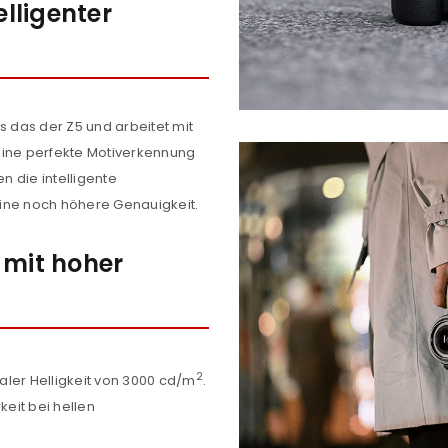
elligenter
s das der Z5 und arbeitet mit
r eine perfekte Motiverkennung
 die intelligente
ine noch höhere Genauigkeit.
 mit hoher
2
ler Helligkeit von 3000 cd/m
.
keit bei hellen