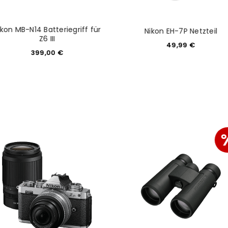
ikon MB-N14 Batteriegriff für
Nikon EH-7P Netzteil
Z6 III
49,99
€
399,00
€