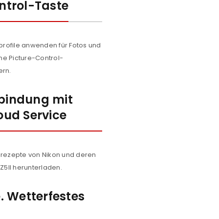
ntrol-Taste
NEWSLETTER ABONNIEREN
tzt durch
WP Captcha
Please select all the ways you 
Angemeldet bleiben
rofile anwenden für Fotos und
Ich stimme zu
ene Picture-Control-
ern.
Ja, ich möchte ein Kunden
Datenschutzerklärung
.
*
bindung mit
ud Service
REGISTRIEREN
ldrezepte von Nikon und deren
 Z5II herunterladen.
. Wetterfestes