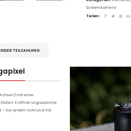
Systemkamera
Teilen:
EIDER TEILZAHLUNG
gapixel
 Achsen) mit einer
tufen. Eröffnet unglaubliche
 – bei jedem Licht und mit