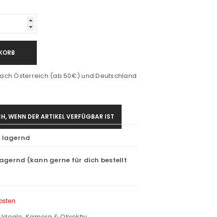
KORB
ach Österreich (ab 50€) und Deutschland
H, WENN DER ARTIKEL VERFÜGBAR IST
t lagernd
lagernd (kann gerne für dich bestellt
osten
,
Idealo
,
Kamera & Objektiv
,