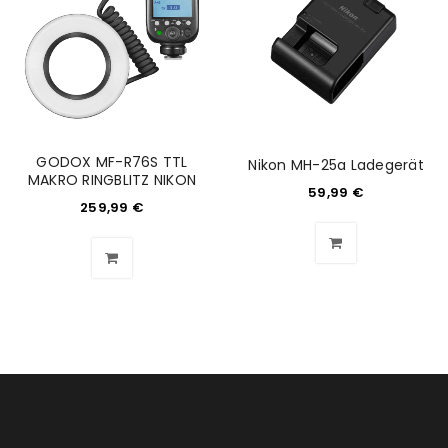
Anmeldeformular geschützt durch
WP Captcha
Angemeldet bleiben
ANMELDEN
GODOX MF-R76S TTL
Nikon MH-25a Ladegerät
PASSWORT VERGESSEN?
MAKRO RINGBLITZ NIKON
59,99
€
259,99
€
REGISTRIEREN
E-Mail-Adresse
*
Ein Link zum Erstellen eines neuen Passworts wird an
deine E-Mail-Adresse gesendet.