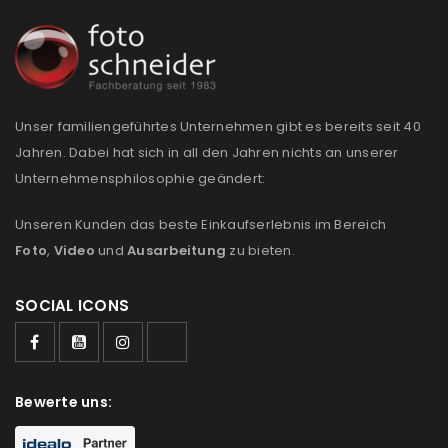
NEWSLETTER ABONNIEREN
Please select all the ways you would like to hear from
us
Ich stimme zu
Unser familiengeführtes Unternehmen gibt es bereits seit 40
Jahren. Dabei hat sich in all den Jahren nichts an unserer
Ja, ich möchte ein Kundenkonto eröffnen und
Unternehmensphilosophie geändert:
akzeptiere die
Datenschutzerklärung
.
*
Unseren Kunden das beste Einkaufserlebnis im Bereich
Foto
,
Video
und
Ausarbeitung
zu bieten.
REGISTRIEREN
SOCIAL ICONS
Bewerte uns: