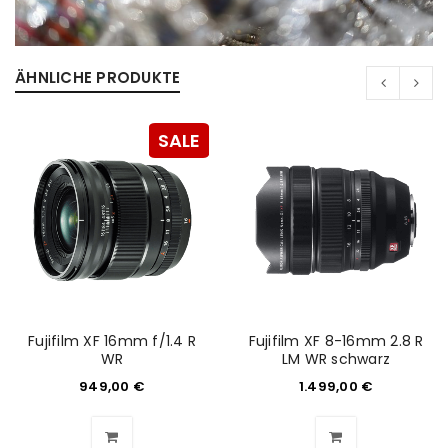
ÄHNLICHE PRODUKTE
SALE
Fujifilm XF 16mm f/1.4 R
Fujifilm XF 8-16mm 2.8 R
WR
LM WR schwarz
949,00
€
1.499,00
€