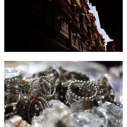
Ein Link zum Erstellen eines neuen Passworts wird an
deine E-Mail-Adresse gesendet.
NEWSLETTER ABONNIEREN
Please select all the ways you would like to hear from
us
Ich stimme zu
Ja, ich möchte ein Kundenkonto eröffnen und
akzeptiere die
Datenschutzerklärung
.
*
REGISTRIEREN