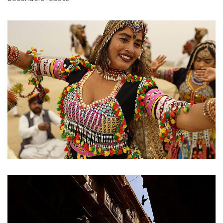
Passwort
*
Anmeldeformular geschützt durch
WP Captcha
Angemeldet bleiben
ANMELDEN
PASSWORT VERGESSEN?
REGISTRIEREN
E-Mail-Adresse
*