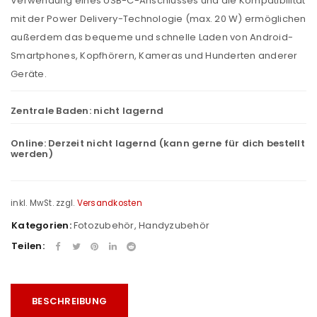
Verwendung eines USB-C-Anschlusses und die Kompatibilität
mit der Power Delivery-Technologie (max. 20 W) ermöglichen
außerdem das bequeme und schnelle Laden von Android-
Smartphones, Kopfhörern, Kameras und Hunderten anderer
Geräte.
Zentrale Baden:
nicht lagernd
Online:
Derzeit nicht lagernd (kann gerne für dich bestellt
werden)
inkl. MwSt.
zzgl.
Versandkosten
Kategorien:
Fotozubehör
,
Handyzubehör
Teilen:
BESCHREIBUNG