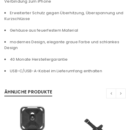
Verbindung zum iPhone
Erweiterter Schutz gegen Überhitzung, Überspannung und
ANMELDEN
Kurzschlüsse
Benutzername oder E-Mail-Adresse
*
Gehäuse aus feuerfestem Material
modernes Design, elegante graue Farbe und schlankes
Design
Passwort
*
40 Monate Herstellergarantie
USB-C/USB-A-Kabel im Lieferumfang enthalten
Anmeldeformular geschützt durch
WP Captcha
ÄHNLICHE PRODUKTE
Angemeldet bleiben
ANMELDEN
PASSWORT VERGESSEN?