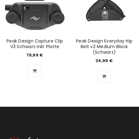
REGISTRIEREN
E-Mail-Adresse
*
Peak Design Capture Clip
Peak Design Everyday Hip
Ein Link zum Erstellen eines neuen Passworts wird an
V3 Schwarz inkl. Platte
Belt v2 Medium Black
(Schwarz)
deine E-Mail-Adresse gesendet.
79,99
€
34,99
€
NEWSLETTER ABONNIEREN
Please select all the ways you would like to hear from
us
Ich stimme zu
Ja, ich möchte ein Kundenkonto eröffnen und
akzeptiere die
Datenschutzerklärung
.
*