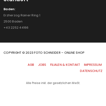
Baden:
Erzherzog Rainer Ring 1
2500 Baden
+43 2252 44166
COPYRIGHT © 2023 FOTO SCHNEIDER – ONLINE SHOP
AGB
|
JOBS
|
FILIALEN & KONTAKT
|
IMPRESSUM
|
DATENSCHUTZ
Alle Preise inkl. der gesetzlichen MwSt.