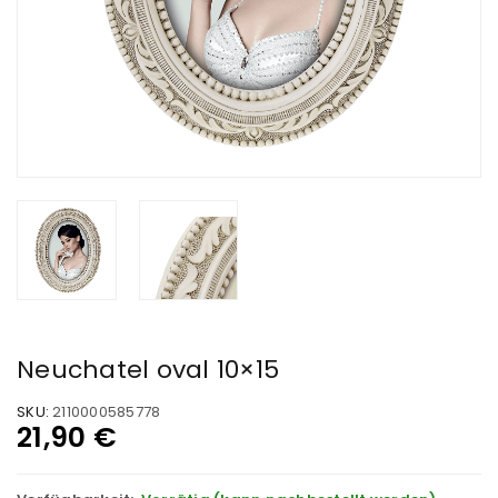
Neuchatel oval 10×15
SKU:
2110000585778
21,90
€