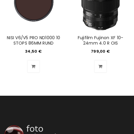
Anmeldeformular geschützt durch
WP Captcha
Angemeldet bleiben
ANMELDEN
NISI V6/V5 PRO ND1000 10
Fujifilm Fujinon XF 10-
STOPS 86MM RUND
24mm 4.0 R OIS
PASSWORT VERGESSEN?
34,50
€
799,00
€
REGISTRIEREN
E-Mail-Adresse
*
Ein Link zum Erstellen eines neuen Passworts wird an
deine E-Mail-Adresse gesendet.
NEWSLETTER ABONNIEREN