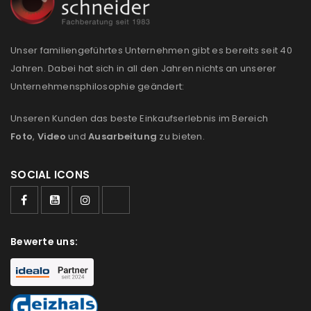
Please select all the ways you would like to hear from
us
Unser familiengeführtes Unternehmen gibt es bereits seit 40
Ich stimme zu
Jahren. Dabei hat sich in all den Jahren nichts an unserer
Unternehmensphilosophie geändert:
Ja, ich möchte ein Kundenkonto eröffnen und
Unseren Kunden das beste Einkaufserlebnis im Bereich
akzeptiere die
Datenschutzerklärung
.
*
Foto
,
Video
und
Ausarbeitung
zu bieten.
REGISTRIEREN
SOCIAL ICONS
Bewerte uns: