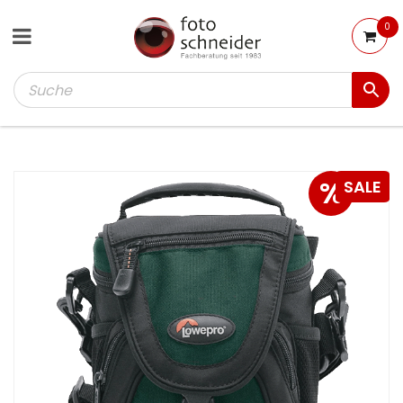
0
%
SALE