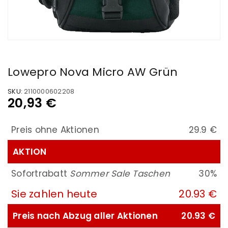
Lowepro Nova Micro AW Grün
SKU:
2110000602208
20,93
€
Preis ohne Aktionen
29.9 €
AKTION
Sofortrabatt
Sommer Sale Taschen
30%
Sie zahlen heute
20.93 €
Preis nach Abzug aller Aktionen
20.93 €