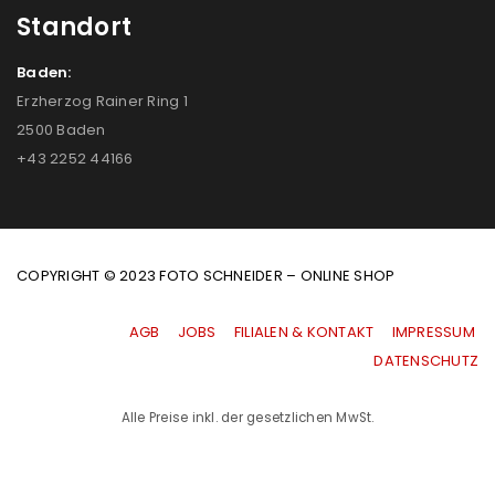
Standort
Baden:
Erzherzog Rainer Ring 1
2500 Baden
+43 2252 44166
COPYRIGHT © 2023 FOTO SCHNEIDER – ONLINE SHOP
AGB
|
JOBS
|
FILIALEN & KONTAKT
|
IMPRESSUM
|
DATENSCHUTZ
Alle Preise inkl. der gesetzlichen MwSt.