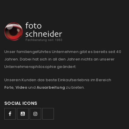
Anmeldeformular geschützt durch
WP Captcha
Angemeldet bleiben
ANMELDEN
Unser familiengeführtes Unternehmen gibt es bereits seit 40
PASSWORT VERGESSEN?
Jahren. Dabei hat sich in all den Jahren nichts an unserer
Unternehmensphilosophie geändert:
REGISTRIEREN
Unseren Kunden das beste Einkaufserlebnis im Bereich
Foto
,
Video
und
Ausarbeitung
zu bieten.
E-Mail-Adresse
*
SOCIAL ICONS
Ein Link zum Erstellen eines neuen Passworts wird an
deine E-Mail-Adresse gesendet.