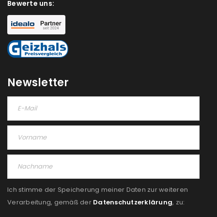
Bewerte uns:
NEWSLETTER ABONNIEREN
Please select all the ways you would like to hear from
us
Ich stimme zu
Newsletter
Ja, ich möchte ein Kundenkonto eröffnen und
akzeptiere die
Datenschutzerklärung
.
*
REGISTRIEREN
Ich stimme der Speicherung meiner Daten zur weiteren
Verarbeitung, gemäß der
Datenschutzerklärung
, zu: