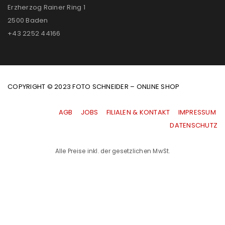
Erzherzog Rainer Ring 1
2500 Baden
+43 2252 44166
COPYRIGHT © 2023 FOTO SCHNEIDER – ONLINE SHOP
AGB
|
JOBS
|
FILIALEN & KONTAKT
|
IMPRESSUM
|
DATENSCHUTZ
Alle Preise inkl. der gesetzlichen MwSt.