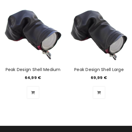
Peak Design Shell Medium
Peak Design Shell Large
64,99
€
69,99
€
ANMELDEN
Benutzername oder E-Mail-Adresse
*
Passwort
*