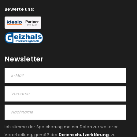
deine E-Mail-Adresse gesendet.
Bewerte uns:
NEWSLETTER ABONNIEREN
Please select all the ways you would like to hear from
us
Ich stimme zu
Newsletter
Ja, ich möchte ein Kundenkonto eröffnen und
akzeptiere die
Datenschutzerklärung
.
*
REGISTRIEREN
Ich stimme der Speicherung meiner Daten zur weiteren
Verarbeitung, gemäß der
Datenschutzerklärung
, zu: