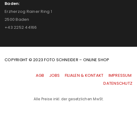
Baden:
Erzherzog Rainer Ring 1
2500 Baden
+43 2252 44166
COPYRIGHT © 2023 FOTO SCHNEIDER – ONLINE SHOP
AGB
|
JOBS
|
FILIALEN & KONTAKT
|
IMPRESSUM
|
DATENSCHUTZ
Alle Preise inkl. der gesetzlichen MwSt.