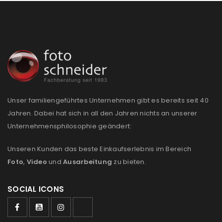
Passwort
*
Anmeldeformular geschützt durch
WP Captcha
Angemeldet bleiben
ANMELDEN
Unser familiengeführtes Unternehmen gibt es bereits seit 40
PASSWORT VERGESSEN?
Jahren. Dabei hat sich in all den Jahren nichts an unserer
Unternehmensphilosophie geändert:
REGISTRIEREN
Unseren Kunden das beste Einkaufserlebnis im Bereich
Foto
,
Video
und
Ausarbeitung
zu bieten.
E-Mail-Adresse
*
SOCIAL ICONS
Ein Link zum Erstellen eines neuen Passworts wird an