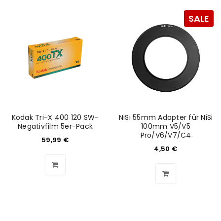
SALE
Kodak Tri-X 400 120 SW-
NiSi 55mm Adapter für NiSi
Negativfilm 5er-Pack
100mm V5/V5
Pro/V6/V7/C4
59,99
€
4,50
€
ANMELDEN
Benutzername oder E-Mail-Adresse
*