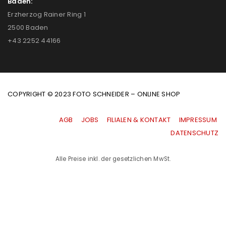
Baden:
Erzherzog Rainer Ring 1
2500 Baden
+43 2252 44166
COPYRIGHT © 2023 FOTO SCHNEIDER – ONLINE SHOP
AGB
|
JOBS
|
FILIALEN & KONTAKT
|
IMPRESSUM
|
DATENSCHUTZ
Alle Preise inkl. der gesetzlichen MwSt.