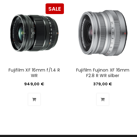
SALE
Fujifilm XF 16mm f/1.4 R
Fujifilm Fujinon XF 16mm
WR
F2.8 R WR silber
949,00
€
379,00
€