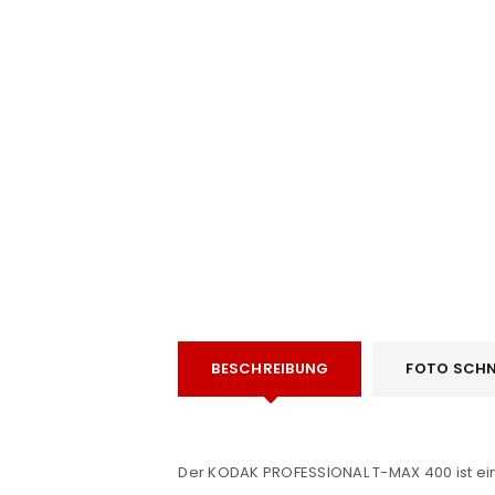
e
ANMELDEN
BESCHREIBUNG
FOTO SCHN
Benutzername oder E-Mail-Adre
Der KODAK PROFESSIONAL T-MAX 400 ist ei
Passwort
*