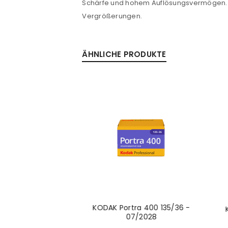
Schärfe und hohem Auflösungsvermögen. E
Vergrößerungen.
Anmeldeformular geschü
ÄHNLICHE PRODUKTE
ANMELDEN
PASSWORT VERGESSEN?
ra 160 135/36 -
KODAK Portra 400 135/36 -
1/2028
07/2028