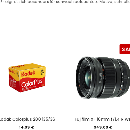
r eignet sich besonders für schwach beleuchtete Motive, schnel
Mail-Adresse gesendet.
NEWSLETTER ABONNIEREN
tzt durch
WP Captcha
Please select all the ways you 
Angemeldet bleiben
Ich stimme zu
SA
Ja, ich möchte ein Kunden
Datenschutzerklärung
.
*
REGISTRIEREN
Kodak Colorplus 200 135/36
Fujifilm XF 16mm f/1.4 R W
14,99
€
949,00
€