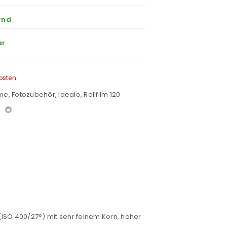
rnd
ar
osten
lme
,
Fotozubehör
,
Idealo
,
Rollfilm 120
SO 400/27°) mit sehr feinem Korn, hoher
euen Passworts wird an deine E-