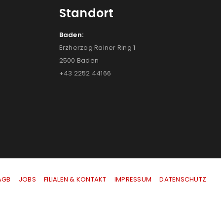
Standort
Baden:
Erzherzog Rainer Ring 1
2500 Baden
+43 2252 44166
AGB
|
JOBS
|
FILIALEN & KONTAKT
|
IMPRESSUM
|
DATENSCHUTZ