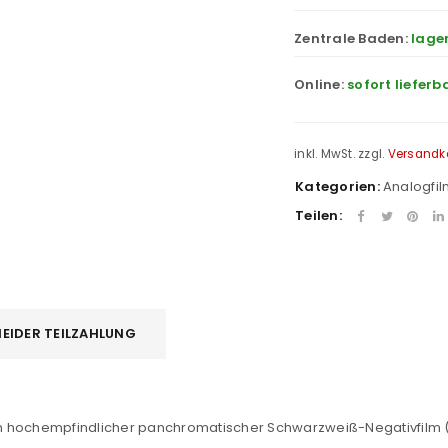
Zentrale Baden:
lage
Online:
sofort lieferb
inkl. MwSt.
zzgl.
Versandk
Kategorien:
Analogfi
Teilen:
REGISTRIEREN
EIDER TEILZAHLUNG
sse
*
E-Mail-Adresse
*
n hochempfindlicher panchromatischer Schwarzweiß-Negativfilm (I
Ein Link zum Erstellen eines n