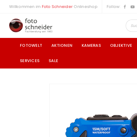
Willkommen im
Foto Schneider
Onlineshop
Follow:
FOTOWELT
AKTIONEN
KAMERAS
OBJEKTIVE
SERVICES
SALE
a