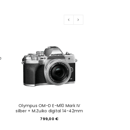
Olympus OM-D E-M10 Mark IV
Sony Alpha
silber + M.Zuiko digital 14-42mm
6.499,
799,00
€