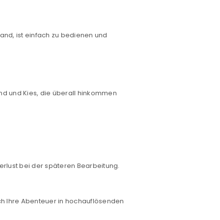
Hand, ist einfach zu bedienen und
nd und Kies, die überall hinkommen
euen Passworts wird an deine E-
would like to hear from us
verlust bei der späteren Bearbeitung.
konto eröffnen und akzeptiere die
auch Ihre Abenteuer in hochauflösenden