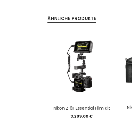
ÄHNLICHE PRODUKTE
Ni
ha 7S III Body
Nikon Z 6II Essential Film Kit
199,00
€
3.299,00
€