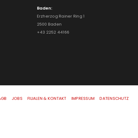
Baden:
Erzherzog Rainer Ring 1
2500 Baden
+43 2252 44166
AGB
|
JOBS
|
FILIALEN & KONTAKT
|
IMPRESSUM
|
DATENSCHUTZ