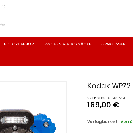
FOTOZUBEHÖR
TASCHEN & RUCKSÄCKE
FERNGLÄSER
Kodak WPZ2 
SKU:
2110000565251
169,00
€
Verfügbarkeit:
Vorrä