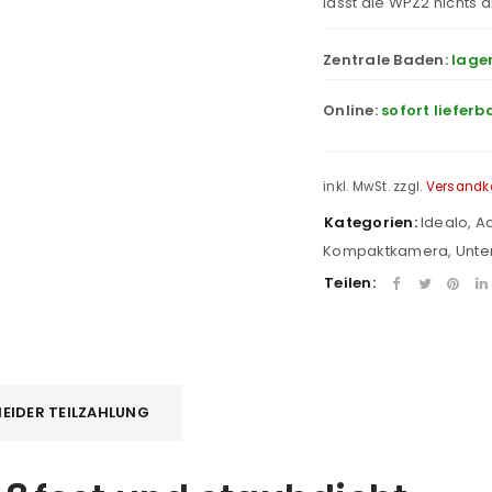
lässt die WPZ2 nichts 
Zentrale Baden:
lage
Online:
sofort lieferb
inkl. MwSt.
zzgl.
Versandk
Kategorien:
Idealo
,
A
Kompaktkamera
,
Unte
Teilen:
EIDER TEILZAHLUNG