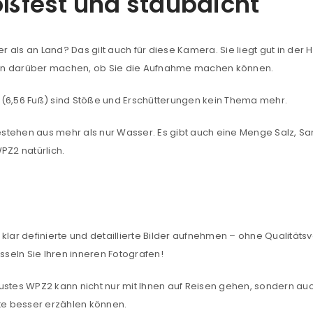
oßfest und staubdicht
REGISTRIEREN
als an Land? Das gilt auch für diese Kamera. Sie liegt gut in der 
ken darüber machen, ob Sie die Aufnahme machen können.
sse
*
E-Mail-Adresse
*
rn (6,56 Fuß) sind Stöße und Erschütterungen kein Thema mehr.
stehen aus mehr als nur Wasser. Es gibt auch eine Menge Salz, Sa
Ein Link zum Erstellen eines n
PZ2 natürlich.
Mail-Adresse gesendet.
NEWSLETTER ABONNIEREN
tzt durch
WP Captcha
Please select all the ways you 
Angemeldet bleiben
klar definierte und detaillierte Bilder aufnehmen – ohne Qualitäts
Ich stimme zu
seln Sie Ihren inneren Fotografen!
Ja, ich möchte ein Kunden
robustes WPZ2 kann nicht nur mit Ihnen auf Reisen gehen, sondern 
Datenschutzerklärung
.
*
hte besser erzählen können.