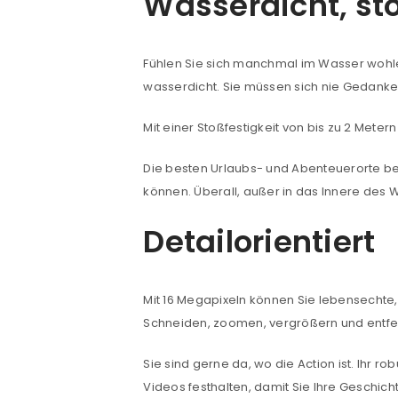
Wasserdicht, st
ANMELDEN
Fühlen Sie sich manchmal im Wasser wohler 
wasserdicht. Sie müssen sich nie Gedan
Benutzername oder E-Mail-Adre
Mit einer Stoßfestigkeit von bis zu 2 Mete
Die besten Urlaubs- und Abenteuerorte be
Passwort
*
können. Überall, außer in das Innere des W
Detailorientiert
Anmeldeformular geschü
ANMELDEN
Mit 16 Megapixeln können Sie lebensechte, 
Schneiden, zoomen, vergrößern und entfes
PASSWORT VERGESSEN?
Sie sind gerne da, wo die Action ist. Ihr 
Videos festhalten, damit Sie Ihre Geschic