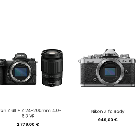
REGISTRIEREN
kon Z 6II + Z 24-200mm 4.0-
Nikon Z fc Body
6.3 VR
949,00
€
2.779,00
€