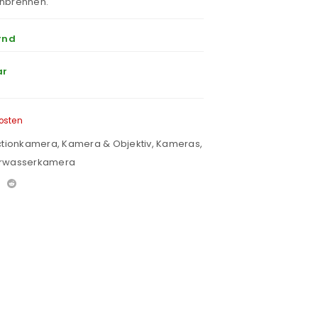
anbrennen.
rnd
ar
osten
ctionkamera
,
Kamera & Objektiv
,
Kameras
,
rwasserkamera