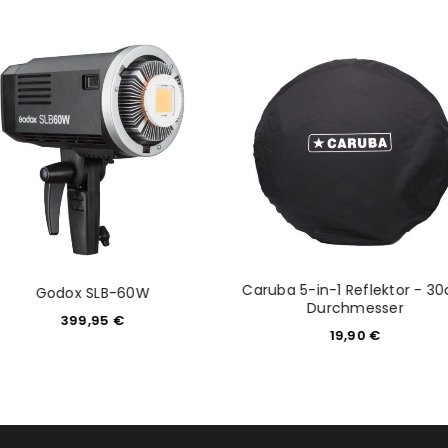
NEWSLETTER ABONNIEREN
tzt durch
WP Captcha
Please select all the ways you 
Angemeldet bleiben
Ich stimme zu
Ja, ich möchte ein Kunden
Datenschutzerklärung
.
*
REGISTRIEREN
Caruba 5-in-1 Reflektor - 3
Godox SLB-60W
Durchmesser
399,95
€
19,90
€