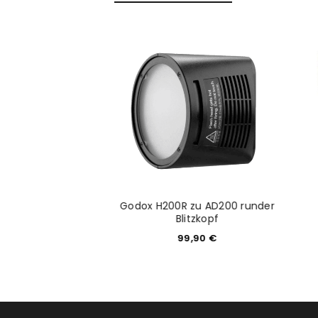
Anmeldeformular geschü
ANMELDEN
PASSWORT VERGESSEN?
Pro TTL Blitzgerät
Godox H200R zu AD200 runder
tungsmodul
Blitzkopf
599,00
€
99,90
€