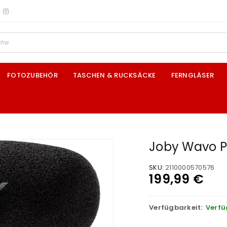
FOTOZUBEHÖR
TASCHEN & RUCKSÄCKE
FERNGLÄSER
Joby Wavo P
SKU:
2110000570576
199,99
€
Verfügbarkeit:
Verfü