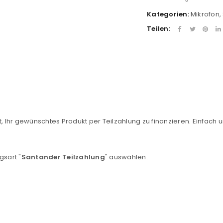
Kategorien:
Mikrofon
,
Teilen:
, Ihr gewünschtes Produkt per Teilzahlung zu finanzieren. Einfach u
REGISTRIEREN
sse
*
E-Mail-Adresse
*
gsart "
Santander Teilzahlung
" auswählen.
Ein Link zum Erstellen eines n
Mail-Adresse gesendet.