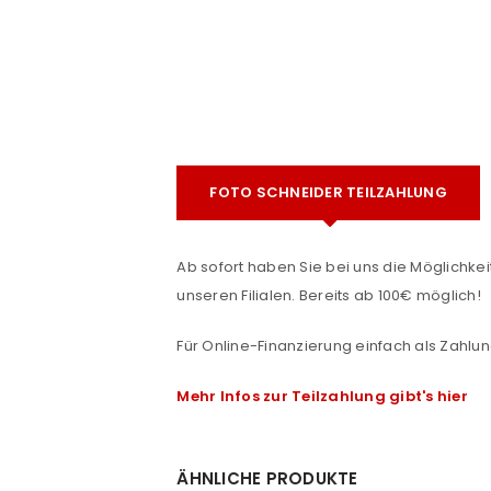
FOTO SCHNEIDER TEILZAHLUNG
e
Ab sofort haben Sie bei uns die Möglichkeit
ANMELDEN
unseren Filialen. Bereits ab 100€ möglich!
Benutzername oder E-Mail-Adre
Für Online-Finanzierung einfach als Zahlun
Mehr Infos zur Teilzahlung gibt's hier
Passwort
*
ÄHNLICHE PRODUKTE