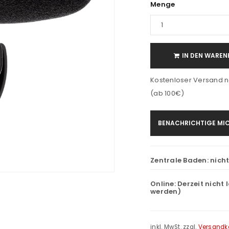
Menge
IN DEN WAREN
Kostenloser Versand n
(ab 100€)
BENACHRICHTIGE MIC
Zentrale Baden:
nich
Online:
Derzeit nicht 
werden)
inkl. MwSt.
zzgl.
Versandk