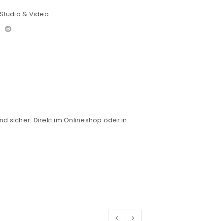
Studio & Video
nd sicher. Direkt im Onlineshop oder in
euen Passworts wird an deine E-