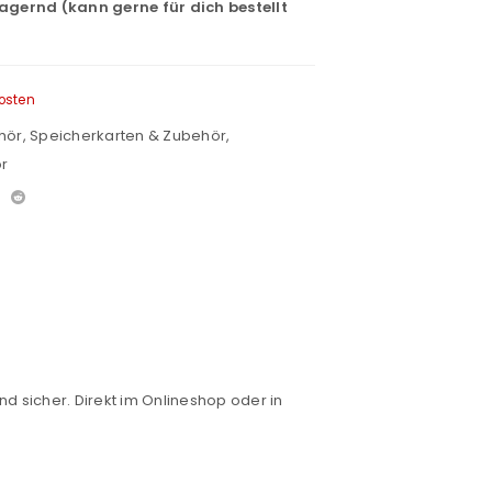
lagernd (kann gerne für dich bestellt
osten
hör
,
Speicherkarten & Zubehör
,
r
nd sicher. Direkt im Onlineshop oder in
euen Passworts wird an deine E-