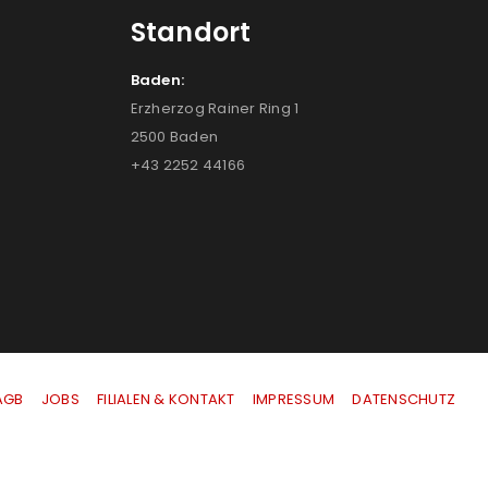
Standort
Baden:
Erzherzog Rainer Ring 1
2500 Baden
+43 2252 44166
AGB
|
JOBS
|
FILIALEN & KONTAKT
|
IMPRESSUM
|
DATENSCHUTZ