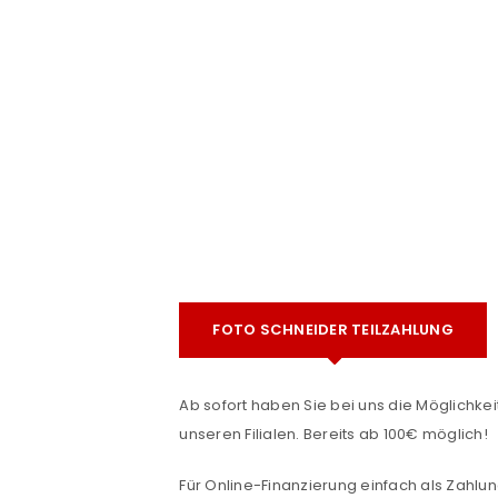
e
FOTO SCHNEIDER TEILZAHLUNG
ANMELDEN
Benutzername oder E-Mail-Adre
Ab sofort haben Sie bei uns die Möglichkeit
unseren Filialen. Bereits ab 100€ möglich!
Für Online-Finanzierung einfach als Zahlun
Passwort
*