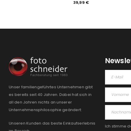
9,99
€
39,99
€
Newsle
Unser familiengeführtes Unternehmen gibt
es bereits seit 40 Jahren. Dabei hat sich in
all den Jahren nichts an unserer
Unternehmensphilosophie geändert:
Unseren Kunden das beste Einkaufserlebnis
Ich stimme d
im Bereich