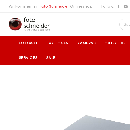
Willkommen im
Foto Schneider
Onlineshop
Follow:
FOTOWELT
AKTIONEN
KAMERAS
OBJEKTIVE
SERVICES
SALE
a