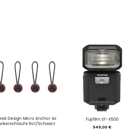
Mail-Adresse gesendet.
NEWSLETTER ABONNIEREN
tzt durch
WP Captcha
Please select all the ways you 
Angemeldet bleiben
Ich stimme zu
Ja, ich möchte ein Kunden
Datenschutzerklärung
.
*
REGISTRIEREN
eak Design Micro Anchor 4x
Fujifilm EF-X500
Ankerschlaufe Rot/Schwarz
549,00
€