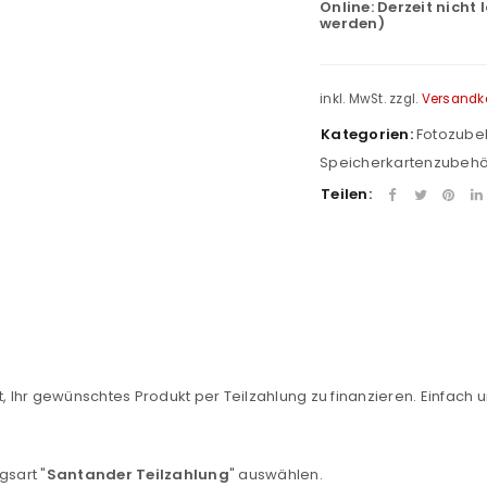
Online:
Derzeit nicht 
werden)
inkl. MwSt.
zzgl.
Versandk
Kategorien:
Fotozube
Speicherkartenzubehö
Teilen:
REGISTRIEREN
sse
*
E-Mail-Adresse
*
, Ihr gewünschtes Produkt per Teilzahlung zu finanzieren. Einfach u
gsart "
Santander Teilzahlung
" auswählen.
Ein Link zum Erstellen eines n