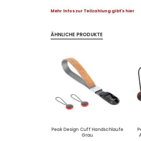
Mehr Infos zur Teilzahlung gibt's hier
Anmeldeformular geschü
ÄHNLICHE PRODUKTE
ANMELDEN
PASSWORT VERGESSEN?
ign Clutch -
Peak Design Cuff Handschlaufe
P
aufe schwarz
Grau