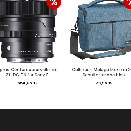
%
igma Contemporary 65mm
Cullmann Malaga Maxima 2
2.0 DG DN für Sony E
Schultertasche blau
664,05
€
29,95
€