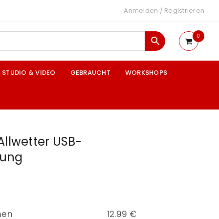
Anmelden
/
Registrieren
0
STUDIO & VIDEO
GEBRAUCHT
WORKSHOPS
Allwetter USB-
kung
nen
12.99 €