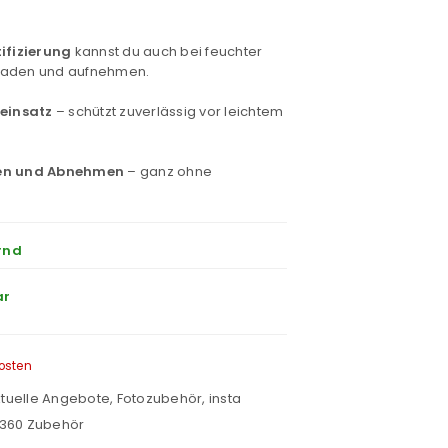
ifizierung
kannst du auch bei feuchter
 laden und aufnehmen.
einsatz
– schützt zuverlässig vor leichtem
gen und Abnehmen
– ganz ohne
rnd
ar
osten
tuelle Angebote
,
Fotozubehör
,
insta
a360 Zubehör