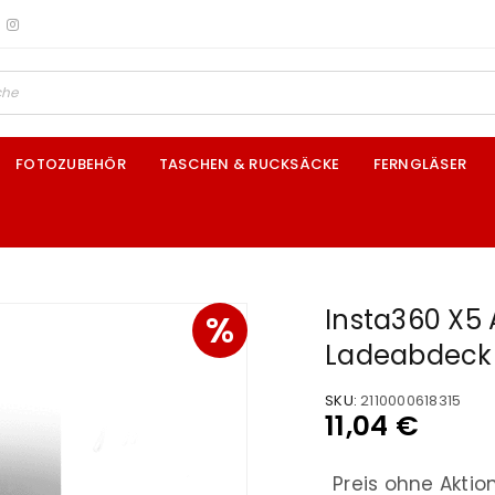
FOTOZUBEHÖR
TASCHEN & RUCKSÄCKE
FERNGLÄSER
Insta360 X5 
%
Ladeabdec
SKU:
2110000618315
11,04
€
Preis ohne Aktio