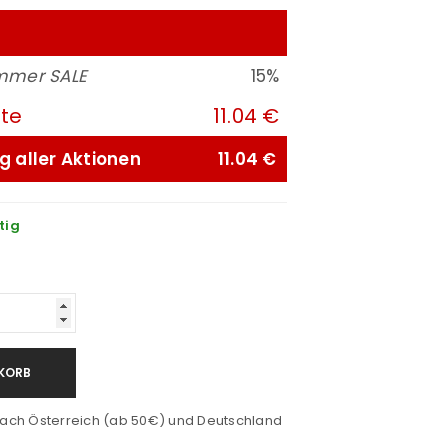
mmer SALE
15%
ute
11.04 €
g aller Aktionen
11.04 €
tig
KORB
ach Österreich (ab 50€) und Deutschland