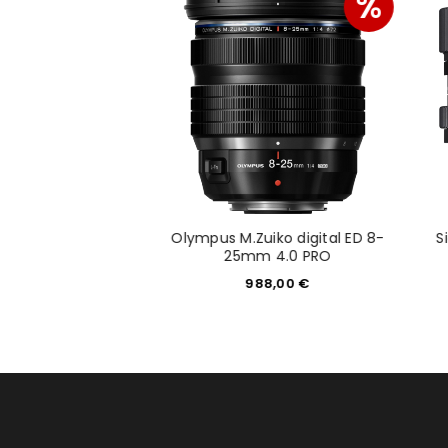
%
%
M.Zuiko 7-14mm
Olympus M.Zuiko digital ED 8-
S
.8 PRO
25mm 4.0 PRO
189,00
€
988,00
€