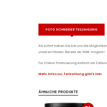
Benutzername oder E-Mail-Adre
FOTO SCHNEIDER TEILZAHLUNG
Passwort
*
Ab sofort haben Sie bei uns die Möglichkeit
unseren Filialen. Bereits ab 100€ möglich!
Anmeldeformular geschü
Für Online-Finanzierung einfach als Zahlun
ANMELDEN
Mehr Infos zur Teilzahlung gibt's hier
PASSWORT VERGESSEN?
ÄHNLICHE PRODUKTE