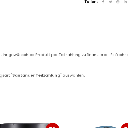
Teilen:
sse
*
E-Mail-Adresse
*
Ein Link zum Erstellen eines n
Mail-Adresse gesendet.
, Ihr gewünschtes Produkt per Teilzahlung zu finanzieren. Einfach u
NEWSLETTER ABONNIEREN
tzt durch
WP Captcha
Please select all the ways you 
gsart "
Santander Teilzahlung
" auswählen.
Angemeldet bleiben
Ich stimme zu
Ja, ich möchte ein Kunden
Datenschutzerklärung
.
*
REGISTRIEREN