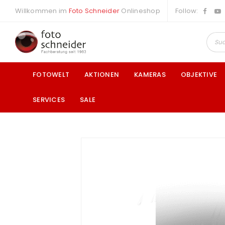
Willkommen im
Foto Schneider
Onlineshop
Follow:
FOTOWELT
AKTIONEN
KAMERAS
OBJEKTIVE
SERVICES
SALE
a