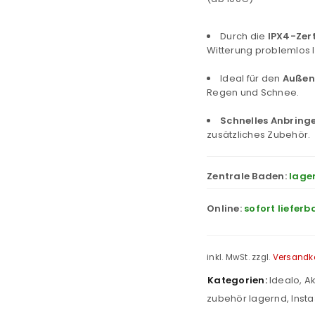
Durch die
IPX4-Zert
Witterung problemlos
Ideal für den
Außen
Regen und Schnee.
Schnelles Anbrin
zusätzliches Zubehör.
Zentrale Baden:
lage
Online:
sofort lieferb
inkl. MwSt.
zzgl.
Versandk
Kategorien:
Idealo
,
Ak
zubehör lagernd
,
Inst
REGISTRIEREN