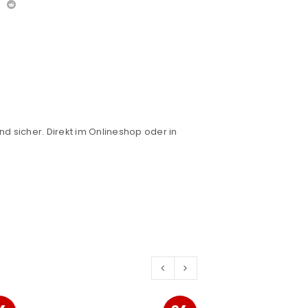
euen Passworts wird an deine E-
nd sicher. Direkt im Onlineshop oder in
would like to hear from us
konto eröffnen und akzeptiere die