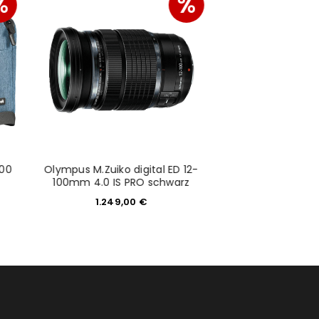
%
%
00
Olympus M.Zuiko digital ED 12-
Gebraucht: Tokin
100mm 4.0 IS PRO schwarz
f4-5,6 für Contax
1.249,00
€
41,65