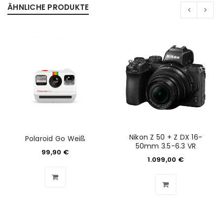
ÄHNLICHE PRODUKTE
ANMELDEN
Benutzername oder E-Mail-Adresse
*
Passwort
*
Nikon Z 50 + Z DX 16-
Polaroid Go Weiß
50mm 3.5-6.3 VR
99,90
€
1.099,00
€
Anmeldeformular geschützt durch
WP Captcha
Angemeldet bleiben
ANMELDEN
PASSWORT VERGESSEN?