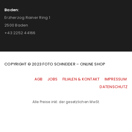
Baden:
Erzherzog Rainer Ring 1
2500 Baden
+43 2252 44166
COPYRIGHT © 2023 FOTO SCHNEIDER – ONLINE SHOP
AGB
|
JOBS
|
FILIALEN & KONTAKT
|
IMPRESSUM
|
DATENSCHUTZ
Alle Preise inkl. der gesetzlichen MwSt.