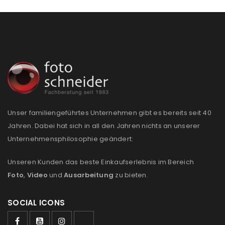
REGISTRIEREN
E-Mail-Adresse
*
Ein Link zum Erstellen eines neuen Passworts wird an
Unser familiengeführtes Unternehmen gibt es bereits seit 40
deine E-Mail-Adresse gesendet.
Jahren. Dabei hat sich in all den Jahren nichts an unserer
Unternehmensphilosophie geändert:
NEWSLETTER ABONNIEREN
Unseren Kunden das beste Einkaufserlebnis im Bereich
Please select all the ways you would like to hear from
Foto
,
Video
und
Ausarbeitung
zu bieten.
us
Ich stimme zu
SOCIAL ICONS
Ja, ich möchte ein Kundenkonto eröffnen und