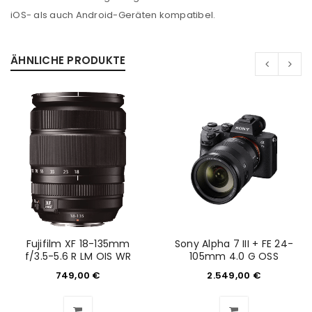
iOS- als auch Android-Geräten kompatibel.
ÄHNLICHE PRODUKTE
ANMELDEN
Benutzername oder E-Mail-Adresse
*
Passwort
*
Fujifilm XF 18-135mm
Sony Alpha 7 III + FE 24-
f/3.5-5.6 R LM OIS WR
105mm 4.0 G OSS
Anmeldeformular geschützt durch
WP Captcha
749,00
€
2.549,00
€
Angemeldet bleiben
ANMELDEN