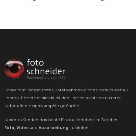
PASSWORT VERGESSEN?
REGISTRIEREN
E-Mail-Adresse
*
Ein Link zum Erstellen eines neuen Passworts wird an
deine E-Mail-Adresse gesendet.
Unser familiengeführtes Unternehmen gibt es bereits seit 40
NEWSLETTER ABONNIEREN
Jahren. Dabei hat sich in all den Jahren nichts an unserer
Unternehmensphilosophie geändert:
Please select all the ways you would like to hear from
us
Unseren Kunden das beste Einkaufserlebnis im Bereich
Foto
,
Video
und
Ausarbeitung
zu bieten.
Ich stimme zu