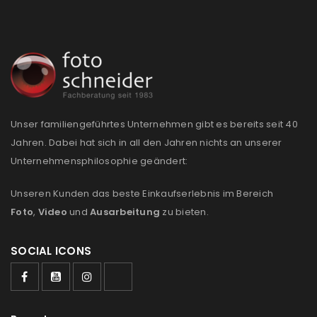
Anmeldeformular geschützt durch
WP Captcha
Angemeldet bleiben
ANMELDEN
Unser familiengeführtes Unternehmen gibt es bereits seit 40
PASSWORT VERGESSEN?
Jahren. Dabei hat sich in all den Jahren nichts an unserer
Unternehmensphilosophie geändert:
REGISTRIEREN
Unseren Kunden das beste Einkaufserlebnis im Bereich
Foto
,
Video
und
Ausarbeitung
zu bieten.
E-Mail-Adresse
*
SOCIAL ICONS
Ein Link zum Erstellen eines neuen Passworts wird an
deine E-Mail-Adresse gesendet.