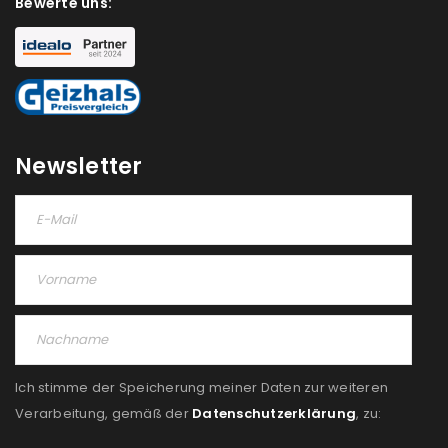
Bewerte uns:
NEWSLETTER ABONNIEREN
Please select all the ways you would like to hear from
us
Ich stimme zu
Newsletter
Ja, ich möchte ein Kundenkonto eröffnen und
akzeptiere die
Datenschutzerklärung
.
*
REGISTRIEREN
Ich stimme der Speicherung meiner Daten zur weiteren
Verarbeitung, gemäß der
Datenschutzerklärung
, zu: