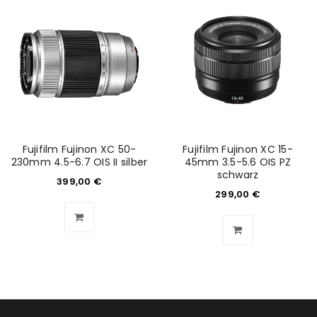
Fujifilm Fujinon XC 50-
Fujifilm Fujinon XC 15-
230mm 4.5-6.7 OIS II silber
45mm 3.5-5.6 OIS PZ
schwarz
399,00
€
299,00
€
ANMELDEN
Benutzername oder E-Mail-Adresse
*
Passwort
*