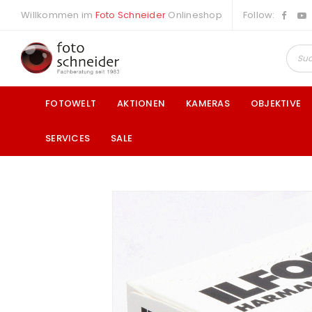
Willkommen im
Foto Schneider
Onlineshop
Follow:
FOTOWELT
AKTIONEN
KAMERAS
OBJEKTIVE
SERVICES
SALE
a