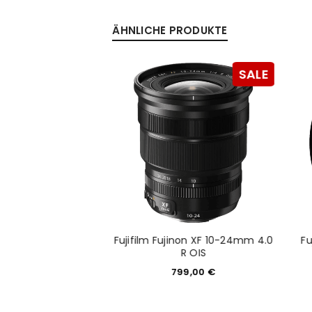
ÄHNLICHE PRODUKTE
Anmeldeformular geschü
ANMELDEN
SALE
PASSWORT VERGESSEN?
00-400mm 4.5-5.6
Fujifilm Fujinon XF 10-24mm 4.0
Fu
inkl. 1.4x Telekon
R OIS
099,00
€
799,00
€