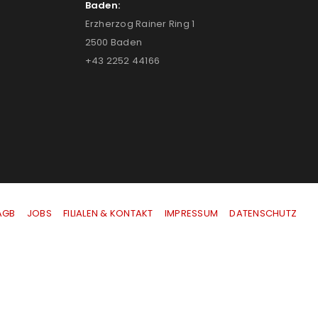
Baden:
Erzherzog Rainer Ring 1
2500 Baden
+43 2252 44166
AGB
|
JOBS
|
FILIALEN & KONTAKT
|
IMPRESSUM
|
DATENSCHUTZ