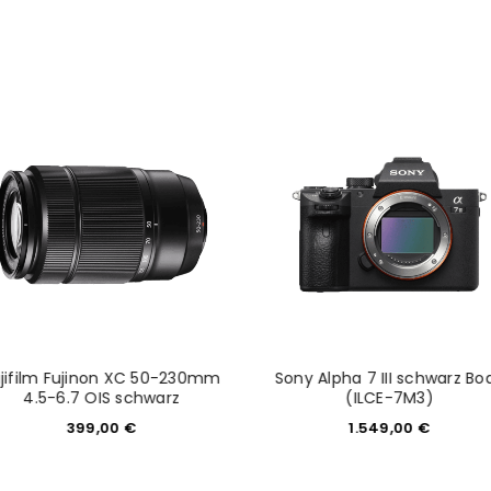
NEWSLETTER ABONNIEREN
tzt durch
WP Captcha
Please select all the ways you 
Angemeldet bleiben
Ich stimme zu
Ja, ich möchte ein Kunden
Datenschutzerklärung
.
*
REGISTRIEREN
jifilm Fujinon XC 50-230mm
Sony Alpha 7 III schwarz Bo
4.5-6.7 OIS schwarz
(ILCE-7M3)
399,00
€
1.549,00
€