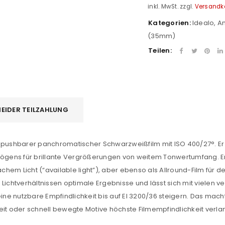
inkl. MwSt.
zzgl.
Versandk
Kategorien:
Idealo
,
An
(35mm)
Teilen:
EIDER TEILZAHLUNG
REGISTRIEREN
 pushbarer panchromatischer Schwarzweißfilm mit ISO 400/27°. Er 
gens für brillante Vergrößerungen von weitem Tonwertumfang. Er 
sse
*
E-Mail-Adresse
*
chem Licht (“available light”), aber ebenso als Allround-Film für den
Lichtverhältnissen optimale Ergebnisse und lässt sich mit vielen v
eine nutzbare Empfindlichkeit bis auf EI 3200/36 steigern. Das mach
Ein Link zum Erstellen eines n
eit oder schnell bewegte Motive höchste Filmempfindlichkeit verla
Mail-Adresse gesendet.