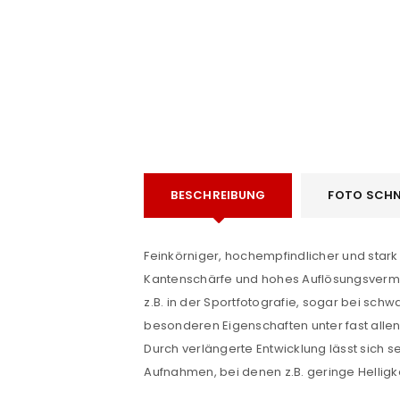
BESCHREIBUNG
FOTO SCHN
e
ANMELDEN
Feinkörniger, hochempfindlicher und stark
Kantenschärfe und hohes Auflösungsvermö
Benutzername oder E-Mail-Adre
z.B. in der Sportfotografie, sogar bei schwa
besonderen Eigenschaften unter fast allen 
Durch verlängerte Entwicklung lässt sich s
Passwort
*
Aufnahmen, bei denen z.B. geringe Helligk