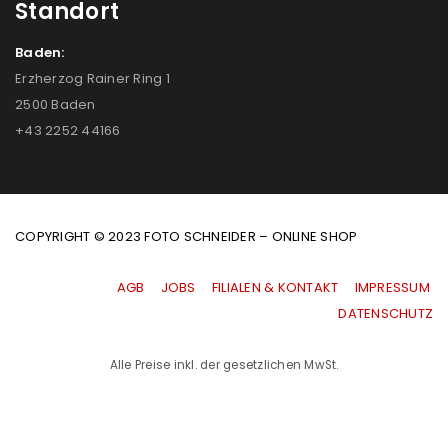
Standort
Baden:
Erzherzog Rainer Ring 1
2500 Baden
+43 2252 44166
COPYRIGHT © 2023 FOTO SCHNEIDER – ONLINE SHOP
AGB
|
JOBS
|
FILIALEN & KONTAKT
|
IMPRESSUM
|
DATENSCHUTZ
Alle Preise inkl. der gesetzlichen MwSt.