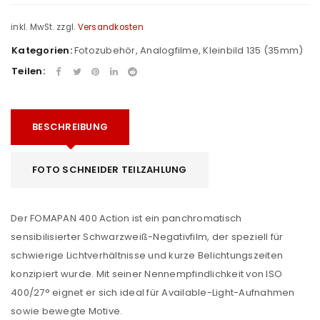
inkl. MwSt.
zzgl.
Versandkosten
Kategorien:
Fotozubehör
,
Analogfilme
,
Kleinbild 135 (35mm)
Teilen:
BESCHREIBUNG
FOTO SCHNEIDER TEILZAHLUNG
Der FOMAPAN 400 Action ist ein panchromatisch
sensibilisierter Schwarzweiß-Negativfilm, der speziell für
schwierige Lichtverhältnisse und kurze Belichtungszeiten
konzipiert wurde. Mit seiner Nennempfindlichkeit von ISO
400/27° eignet er sich ideal für Available-Light-Aufnahmen
sowie bewegte Motive.