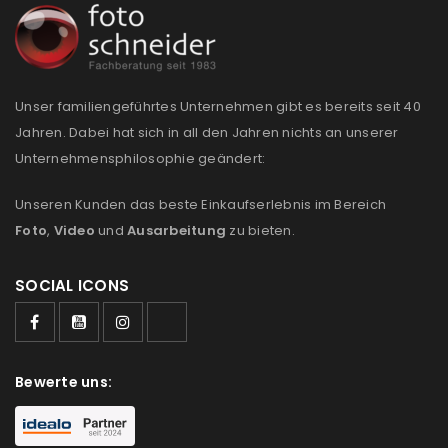
Anmeldeformular geschützt durch
WP Captcha
Angemeldet bleiben
ANMELDEN
Unser familiengeführtes Unternehmen gibt es bereits seit 40
Jahren. Dabei hat sich in all den Jahren nichts an unserer
Unternehmensphilosophie geändert:
PASSWORT VERGESSEN?
Unseren Kunden das beste Einkaufserlebnis im Bereich
Foto
,
Video
und
Ausarbeitung
zu bieten.
REGISTRIEREN
SOCIAL ICONS
E-Mail-Adresse
*
Ein Link zum Erstellen eines neuen Passworts wird an
Bewerte uns:
deine E-Mail-Adresse gesendet.