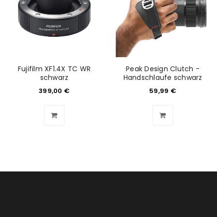
Fujifilm XF1.4X TC WR
Peak Design Clutch -
schwarz
Handschlaufe schwarz
399,00
€
59,99
€
ANMELDEN
Benutzername oder E-Mail-Adresse
*
Passwort
*