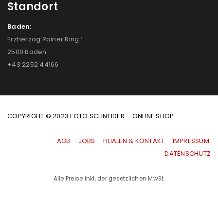
Standort
Baden:
Erzherzog Rainer Ring 1
2500 Baden
+43 2252 44166
COPYRIGHT © 2023 FOTO SCHNEIDER – ONLINE SHOP
AGB
|
JOBS
|
FILIALEN & KONTAKT
|
IMPRESSUM
|
DATENSCHUTZ
Alle Preise inkl. der gesetzlichen MwSt.