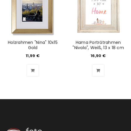
Holzrahmen "Nina" 10x15
Hama Porträtrahmen
Gold
"Nivala", Weiß, 13 x 18 cm
11,99
€
16,90
€
ANMELDEN
Benutzername oder E-Mail-Adresse
*
Passwort
*