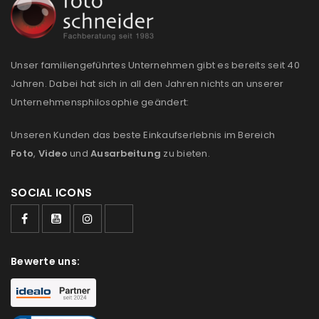
Anmeldeformular geschützt durch
WP Captcha
Unser familiengeführtes Unternehmen gibt es bereits seit 40
Angemeldet bleiben
ANMELDEN
Jahren. Dabei hat sich in all den Jahren nichts an unserer
Unternehmensphilosophie geändert:
PASSWORT VERGESSEN?
Unseren Kunden das beste Einkaufserlebnis im Bereich
Foto
,
Video
und
Ausarbeitung
zu bieten.
REGISTRIEREN
SOCIAL ICONS
E-Mail-Adresse
*
Bewerte uns:
Ein Link zum Erstellen eines neuen Passworts wird an
deine E-Mail-Adresse gesendet.
NEWSLETTER ABONNIEREN