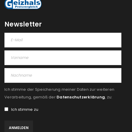
Please select all the ways you would like to hear from
us
Newsletter
Ich stimme zu
Ja, ich möchte ein Kundenkonto eröffnen und
akzeptiere die
Datenschutzerklärung
.
*
REGISTRIEREN
Ich stimme der Speicherung meiner Daten zur weiteren
Verarbeitung, gemäß der
Datenschutzerklärung
, zu:
Ich stimme zu