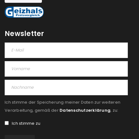
NEWSLETTER ABONNIEREN
Please select all the ways you would like to hear from
us
Newsletter
Ich stimme zu
Ja, ich möchte ein Kundenkonto eröffnen und
akzeptiere die
Datenschutzerklärung
.
*
REGISTRIEREN
Ich stimme der Speicherung meiner Daten zur weiteren
Verarbeitung, gemäß der
Datenschutzerklärung
, zu:
Ich stimme zu