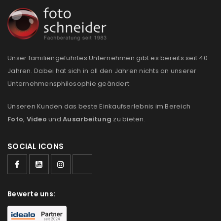
Anmeldeformular geschützt durch
WP Captcha
Angemeldet bleiben
ANMELDEN
Unser familiengeführtes Unternehmen gibt es bereits seit 40
Jahren. Dabei hat sich in all den Jahren nichts an unserer
Unternehmensphilosophie geändert:
PASSWORT VERGESSEN?
Unseren Kunden das beste Einkaufserlebnis im Bereich
Foto
,
Video
und
Ausarbeitung
zu bieten.
REGISTRIEREN
SOCIAL ICONS
E-Mail-Adresse
*
Ein Link zum Erstellen eines neuen Passworts wird an
Bewerte uns:
deine E-Mail-Adresse gesendet.