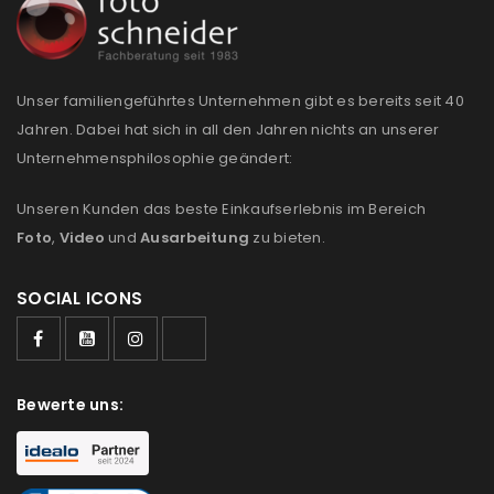
REGISTRIEREN
E-Mail-Adresse
*
Unser familiengeführtes Unternehmen gibt es bereits seit 40
Jahren. Dabei hat sich in all den Jahren nichts an unserer
Unternehmensphilosophie geändert:
Ein Link zum Erstellen eines neuen Passworts wird an
deine E-Mail-Adresse gesendet.
Unseren Kunden das beste Einkaufserlebnis im Bereich
Foto
,
Video
und
Ausarbeitung
zu bieten.
NEWSLETTER ABONNIEREN
Please select all the ways you would like to hear from
SOCIAL ICONS
us
Ich stimme zu
Bewerte uns:
Ja, ich möchte ein Kundenkonto eröffnen und
akzeptiere die
Datenschutzerklärung
.
*