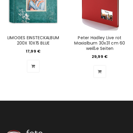
ANMELDEN
Benutzername oder E-Mail-Adresse
*
LIMOGES EINSTECKALBUM
Peter Hadley Live rot
200X 10X15 BLUE
Maxialbum 30x31 cm 60
weiße Seiten
17,99
€
Passwort
*
29,99
€
Anmeldeformular geschützt durch
WP Captcha
Angemeldet bleiben
ANMELDEN
PASSWORT VERGESSEN?