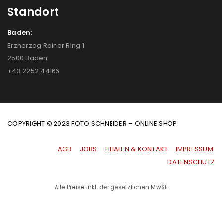
Standort
Baden:
Erzherzog Rainer Ring 1
2500 Baden
+43 2252 44166
COPYRIGHT © 2023 FOTO SCHNEIDER – ONLINE SHOP
AGB
|
JOBS
|
FILIALEN & KONTAKT
|
IMPRESSUM
|
DATENSCHUTZ
Alle Preise inkl. der gesetzlichen MwSt.