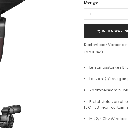
Menge
IN DEN WAREN
Kostenloser Versand n
(ab 100€)
Leistungsstarkes Bli
Leitzahl (1/1 Ausga
Zoombereich: 20 b
Bietet viele versch
FEC, FEB, rear-curtai
Mit 2,4 Ghz Wireles