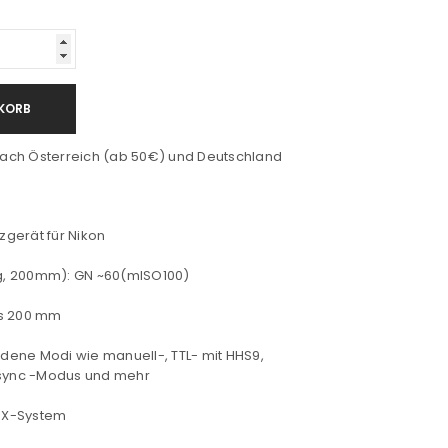
KORB
ach Österreich (ab 50€) und Deutschland
tzgerät für Nikon
ng, 200mm): GN ~60(mISO100)
is 200 mm
iedene Modi wie manuell-, TTL- mit HHS9,
n-sync -Modus und mehr
s X-System