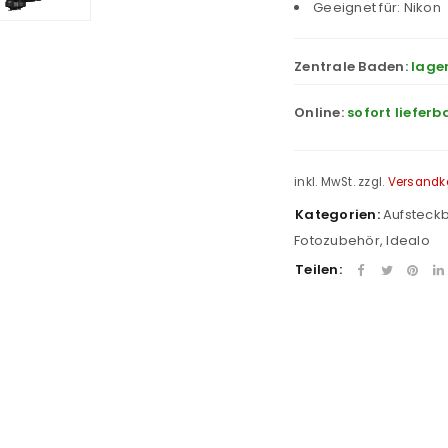
Geeignet für: Nikon
Zentrale Baden:
lage
Online:
sofort lieferb
inkl. MwSt.
zzgl.
Versandk
Kategorien:
Aufsteckb
Fotozubehör
,
Idealo
Teilen:
REGISTRIEREN
sse
*
E-Mail-Adresse
*