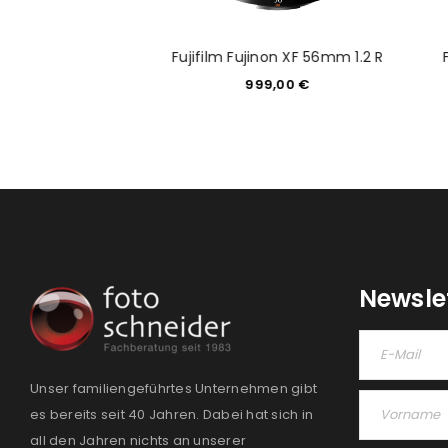
inon XF 50-140mm
Fujifilm Fujinon XF 56mm 1.2 R
 WR inkl. 1.4x Tel
999,00
€
679,00
€
Newsle
Unser familiengeführtes Unternehmen gibt
es bereits seit 40 Jahren. Dabei hat sich in
all den Jahren nichts an unserer