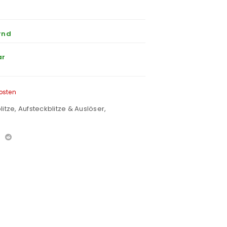
rnd
ar
osten
litze
,
Aufsteckblitze & Auslöser
,