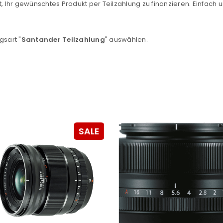
, Ihr gewünschtes Produkt per Teilzahlung zu finanzieren. Einfach u
Ein Link zum Erstellen eines n
Mail-Adresse gesendet.
gsart "
Santander Teilzahlung
" auswählen.
NEWSLETTER ABONNIEREN
tzt durch
WP Captcha
Please select all the ways you 
Angemeldet bleiben
Ich stimme zu
Ja, ich möchte ein Kunden
SALE
Datenschutzerklärung
.
*
REGISTRIEREN