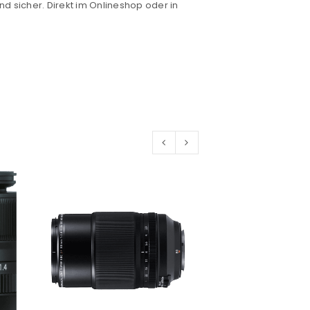
nd sicher. Direkt im Onlineshop oder in
euen Passworts wird an deine E-
would like to hear from us
konto eröffnen und akzeptiere die