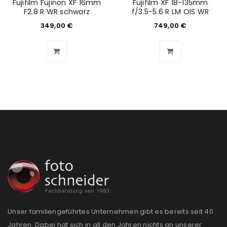
Fujifilm Fujinon XF 16mm
Fujifilm XF 18-135mm
F2.8 R WR schwarz
f/3.5-5.6 R LM OIS WR
349,00
€
749,00
€
Unser familiengeführtes Unternehmen gibt es bereits seit 40
Jahren. Dabei hat sich in all den Jahren nichts an unserer