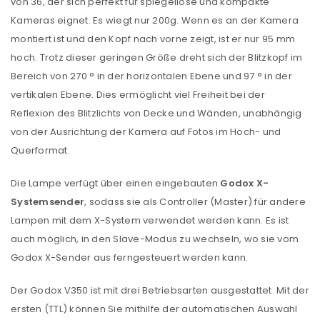
von 36, der sich perfekt für spiegellose und kompakte
Kameras eignet. Es wiegt nur 200g. Wenn es an der Kamera
montiert ist und den Kopf nach vorne zeigt, ist er nur 95 mm
hoch. Trotz dieser geringen Größe dreht sich der Blitzkopf im
Bereich von 270 ° in der horizontalen Ebene und 97 ° in der
vertikalen Ebene. Dies ermöglicht viel Freiheit bei der
Reflexion des Blitzlichts von Decke und Wänden, unabhängig
von der Ausrichtung der Kamera auf Fotos im Hoch- und
Querformat.
Die Lampe verfügt über einen eingebauten
Godox X-
Systemsender
, sodass sie als Controller (Master) für andere
Lampen mit dem X-System verwendet werden kann. Es ist
auch möglich, in den Slave-Modus zu wechseln, wo sie vom
Godox X-Sender aus ferngesteuert werden kann.
Der Godox V350 ist mit drei Betriebsarten ausgestattet. Mit der
ersten (TTL) können Sie mithilfe der automatischen Auswahl