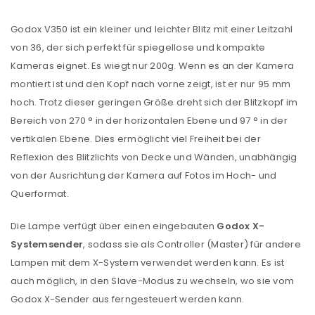
Godox V350 ist ein kleiner und leichter Blitz mit einer Leitzahl
von 36, der sich perfekt für spiegellose und kompakte
Kameras eignet. Es wiegt nur 200g. Wenn es an der Kamera
montiert ist und den Kopf nach vorne zeigt, ist er nur 95 mm
hoch. Trotz dieser geringen Größe dreht sich der Blitzkopf im
Bereich von 270 ° in der horizontalen Ebene und 97 ° in der
vertikalen Ebene. Dies ermöglicht viel Freiheit bei der
Reflexion des Blitzlichts von Decke und Wänden, unabhängig
von der Ausrichtung der Kamera auf Fotos im Hoch- und
Querformat.
Die Lampe verfügt über einen eingebauten
Godox X-
Systemsender
, sodass sie als Controller (Master) für andere
Lampen mit dem X-System verwendet werden kann. Es ist
auch möglich, in den Slave-Modus zu wechseln, wo sie vom
Godox X-Sender aus ferngesteuert werden kann.