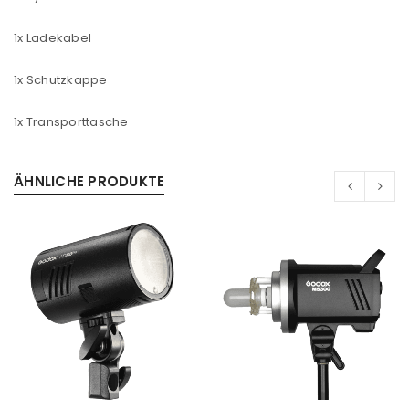
1x Ladekabel
Ein Link zum Erstellen eines neuen Passworts wird an
1x Schutzkappe
deine E-Mail-Adresse gesendet.
1x Transporttasche
NEWSLETTER ABONNIEREN
ÄHNLICHE PRODUKTE
Please select all the ways you would like to hear from
us
Ich stimme zu
Ja, ich möchte ein Kundenkonto eröffnen und
akzeptiere die
Datenschutzerklärung
.
*
REGISTRIEREN