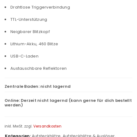
Drahtlose Triggerverbindung
TTL-Unterstützung
Neigbarer Blitzkopf
Lithium-Akku, 460 Blitze
USB-C-Laden
Austauschbare Reflektoren
Zentrale Baden:
nicht lagernd
Online:
Derzeit nicht lagernd (kann gerne für dich bestellt
werden)
inkl. MwSt.
zzgl.
Versandkosten
Kategorien:
Aufsteckblitze
,
Aufsteckblitze & Auslöser
,