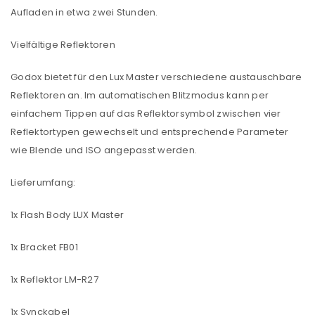
Aufladen in etwa zwei Stunden.
Benutzername oder E-Mail-Adresse
*
Vielfältige Reflektoren
Godox bietet für den Lux Master verschiedene austauschbare
Passwort
*
Reflektoren an. Im automatischen Blitzmodus kann per
einfachem Tippen auf das Reflektorsymbol zwischen vier
Reflektortypen gewechselt und entsprechende Parameter
wie Blende und ISO angepasst werden.
Anmeldeformular geschützt durch
WP Captcha
Angemeldet bleiben
ANMELDEN
Lieferumfang:
1x Flash Body LUX Master
PASSWORT VERGESSEN?
1x Bracket FB01
REGISTRIEREN
1x Reflektor LM-R27
E-Mail-Adresse
*
1x Synckabel