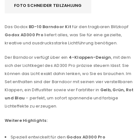
FOTO SCHNEIDER TEILZAHLUNG
Das Godox
BD-10 Barndoor Kit
für den tragbaren Blitzkopf
Godox AD300 Pro
liefert alles, was Sie für eine gezielte,
kreative und ausdrucksstarke Lichtführung benötigen.
Der Barndoor verfügt über ein
4-Klappen-Design
, mit dem
sich der Lichtkegel des AD300 Pro präzise steuern lässt. Sie
können das Licht exakt dahin lenken, wo Sie es brauchen. Im
Set enthalten sind der Barndoor mit seinen vier verstellbaren
Klappen, ein Diffusfilter sowie vier Farbfilter in
Gelb, Grün, Rot
und Blau
– perfekt, um sofort spannende und farbige
Lichteffekte zu erzeugen.
Weitere Highlights:
Speziell entwickelt für den
Godox AD300 Pro