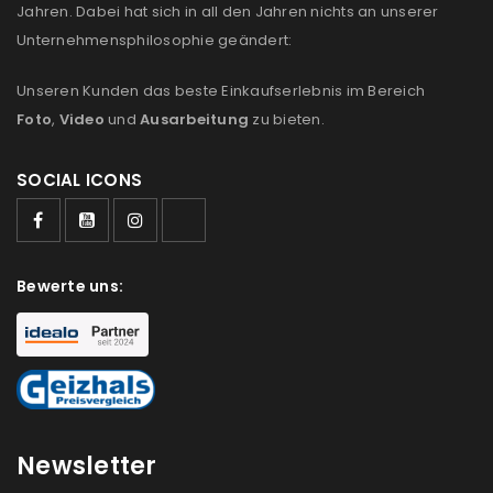
Jahren. Dabei hat sich in all den Jahren nichts an unserer
us
Unternehmensphilosophie geändert:
Ich stimme zu
Unseren Kunden das beste Einkaufserlebnis im Bereich
Ja, ich möchte ein Kundenkonto eröffnen und
Foto
,
Video
und
Ausarbeitung
zu bieten.
akzeptiere die
Datenschutzerklärung
.
*
SOCIAL ICONS
REGISTRIEREN
Bewerte uns:
Newsletter